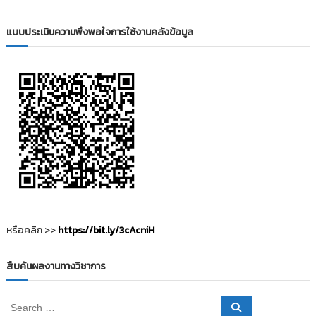
i
ธั
ญ
t
แบบประเมินความพึงพอใจการใช้งานคลังข้อมูล
บุ
o
รี
r
y
:
ค
ลั
ง
ข้
อ
มู
ล
ง
หรือคลิก >>
https://bit.ly/3cAcniH
า
น
สืบค้นผลงานทางวิชาการ
วิ
จั
S
S
ย
e