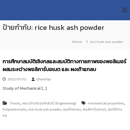
S
R
k
ม
ห
i
M
า
p
U
วิ
ป้ายกำกับ:
rice husk ash powder
t
T
ท
o
ย
T
c
า
Home
rice husk ash powder
R
o
ลั
e
ย
n
เ
s
t
การศึกษาสมบัติเชิงกลและสมบัติทางกายภาพของพอลิเมอร์
ท
e
e
ค
ผสมระหว่างพอลิคาร์บอเนต และ ผงเถ้าแกลบ
n
a
โ
t
น
r
2022/07/12
Cherintip
โ
c
ล
Study of Mechanical […]
h
ยี
ร
R
า
,
,
Thesis
คณะวิศวกรรมศาสตร์ (Engineering)
mechanical properties
e
ช
,
,
,
,
Polycarbonate
rice husk ash powder
ผงเถ้าแกลบ
พอลิคาร์บอเนต
สมบัติทาง
p
ม
กล
ง
o
ค
s
ล