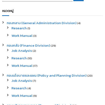
e
a
a
r
c
r
หมวดหมู่
h
c
h
กองกลาง (General Administration Division)
(4)
f
Research
(1)
o
r
Work Manual
(3)
:
กองคลัง (Finance Division)
(29)
Job Analysis
(2)
Research
(10)
Work Manual
(17)
กองนโยบายและแผน (Policy and Planning Division)
(20)
Job Analysis
(7)
Research
(4)
Work Manual
(9)