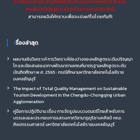
การศึกษาเท่านั้น ห้ามมิให้ใช้ไปในทางแสวงหาผลกำไร ซึ่งหาก
พบเห็นว่ามีข้อมูลใด อันจะเป็นการละเมิดลิขสิทธิ์
สามารถแจ้งให้ทราบเพื่อจะเร่งแก้ไขโดยทันที!
เรื่องล่าสุด
ผลงานเชิงวิเคราะห์ การวิเคราะห์ช่องว่างของหลักสูตรระดับปริญญา
โท และข้อเสนอแนวทางพัฒนาตามเกณฑ์มาตรฐานหลักสูตรระดับ
บัณฑิตศึกษา พ.ศ. 2565 : กรณีศึกษามหาวิทยาลัยเทคโนโลยีราช
มงคลธัญบุรี
The Impact of Total Quality Management on Sustainable
Tourism Development in the Chengdu-Chongqing Urban
Agglomeration
คู่มือการปฏิบัติงาน เรื่อง การจัดรูปแบบวงดนตรีไทยสำหรับการ
บรรเลงและประกอบการแสดงภาควิชานาฏดุริยางคศิลป์ คณะ
ศิลปกรรมศาสตร์ มหาวิทยาลัยเทคโนโลยีราชมงคลธัญบุรี