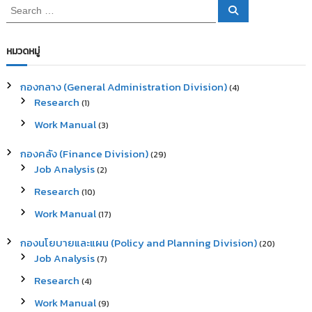
S
S
e
e
a
a
r
c
r
หมวดหมู่
h
c
h
กองกลาง (General Administration Division)
(4)
f
Research
(1)
o
r
Work Manual
(3)
:
กองคลัง (Finance Division)
(29)
Job Analysis
(2)
Research
(10)
Work Manual
(17)
กองนโยบายและแผน (Policy and Planning Division)
(20)
Job Analysis
(7)
Research
(4)
Work Manual
(9)