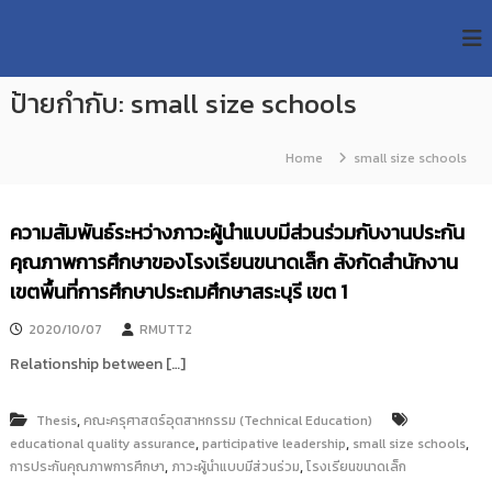
S
R
k
ม
ห
i
M
า
p
U
วิ
ป้ายกำกับ:
small size schools
t
T
ท
o
ย
T
c
า
Home
small size schools
R
o
ลั
e
ย
n
เ
s
t
ความสัมพันธ์ระหว่างภาวะผู้นำแบบมีส่วนร่วมกับงานประกัน
ท
e
e
ค
คุณภาพการศึกษาของโรงเรียนขนาดเล็ก สังกัดสำนักงาน
n
a
โ
t
เขตพื้นที่การศึกษาประถมศึกษาสระบุรี เขต 1
น
r
โ
c
ล
2020/10/07
RMUTT2
h
ยี
Relationship between […]
ร
R
า
e
ช
,
Thesis
คณะครุศาสตร์อุตสาหกรรม (Technical Education)
p
ม
,
,
,
educational quality assurance
participative leadership
small size schools
ง
o
,
,
การประกันคุณภาพการศึกษา
ค
ภาวะผู้นำแบบมีส่วนร่วม
โรงเรียนขนาดเล็ก
s
ล