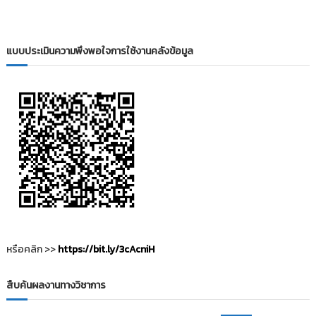
i
ธั
ญ
t
บุ
o
รี
แบบประเมินความพึงพอใจการใช้งานคลังข้อมูล
r
y
:
ค
ลั
ง
ข้
อ
มู
ล
ง
า
หรือคลิก >>
https://bit.ly/3cAcniH
น
วิ
สืบค้นผลงานทางวิชาการ
จั
ย