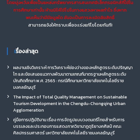
โดยมุ่งหวังเพื่อเป็นแหล่งทรัพยากรสารสนเทศอิเล็กทรอนิกส์ที่ใช้ใน
การศึกษาเท่านั้น ห้ามมิให้ใช้ไปในทางแสวงหาผลกำไร ซึ่งหาก
พบเห็นว่ามีข้อมูลใด อันจะเป็นการละเมิดลิขสิทธิ์
สามารถแจ้งให้ทราบเพื่อจะเร่งแก้ไขโดยทันที!
เรื่องล่าสุด
ผลงานเชิงวิเคราะห์ การวิเคราะห์ช่องว่างของหลักสูตรระดับปริญญา
โท และข้อเสนอแนวทางพัฒนาตามเกณฑ์มาตรฐานหลักสูตรระดับ
บัณฑิตศึกษา พ.ศ. 2565 : กรณีศึกษามหาวิทยาลัยเทคโนโลยีราช
มงคลธัญบุรี
The Impact of Total Quality Management on Sustainable
Tourism Development in the Chengdu-Chongqing Urban
Agglomeration
คู่มือการปฏิบัติงาน เรื่อง การจัดรูปแบบวงดนตรีไทยสำหรับการ
บรรเลงและประกอบการแสดงภาควิชานาฏดุริยางคศิลป์ คณะ
ศิลปกรรมศาสตร์ มหาวิทยาลัยเทคโนโลยีราชมงคลธัญบุรี