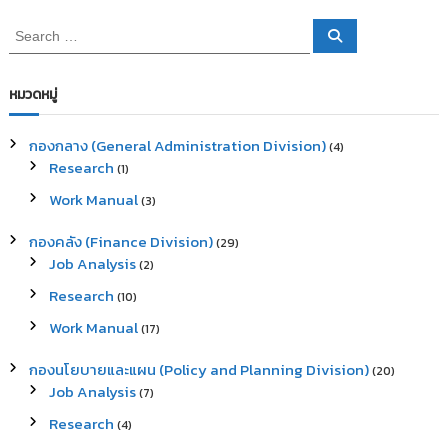
S
S
e
e
a
a
r
c
r
หมวดหมู่
h
c
h
กองกลาง (General Administration Division)
(4)
f
Research
(1)
o
r
Work Manual
(3)
:
กองคลัง (Finance Division)
(29)
Job Analysis
(2)
Research
(10)
Work Manual
(17)
กองนโยบายและแผน (Policy and Planning Division)
(20)
Job Analysis
(7)
Research
(4)