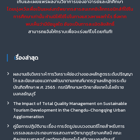
เก็บและเผยแพร่ผลงานวิชาการของอาจารย์และนักศึกษา
โดยมุ่งหวังเพื่อเป็นแหล่งทรัพยากรสารสนเทศอิเล็กทรอนิกส์ที่ใช้ใน
การศึกษาเท่านั้น ห้ามมิให้ใช้ไปในทางแสวงหาผลกำไร ซึ่งหาก
พบเห็นว่ามีข้อมูลใด อันจะเป็นการละเมิดลิขสิทธิ์
สามารถแจ้งให้ทราบเพื่อจะเร่งแก้ไขโดยทันที!
เรื่องล่าสุด
ผลงานเชิงวิเคราะห์ การวิเคราะห์ช่องว่างของหลักสูตรระดับปริญญา
โท และข้อเสนอแนวทางพัฒนาตามเกณฑ์มาตรฐานหลักสูตรระดับ
บัณฑิตศึกษา พ.ศ. 2565 : กรณีศึกษามหาวิทยาลัยเทคโนโลยีราช
มงคลธัญบุรี
The Impact of Total Quality Management on Sustainable
Tourism Development in the Chengdu-Chongqing Urban
Agglomeration
คู่มือการปฏิบัติงาน เรื่อง การจัดรูปแบบวงดนตรีไทยสำหรับการ
บรรเลงและประกอบการแสดงภาควิชานาฏดุริยางคศิลป์ คณะ
ศิลปกรรมศาสตร์ มหาวิทยาลัยเทคโนโลยีราชมงคลธัญบุรี