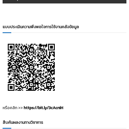
ะ
แ
แบบประเมินความพึงพอใจการใช้งานคลังข้อมูล
น
ว
เ
รื่
อ
ง
หรือคลิก >>
https://bit.ly/3cAcniH
สืบค้นผลงานทางวิชาการ