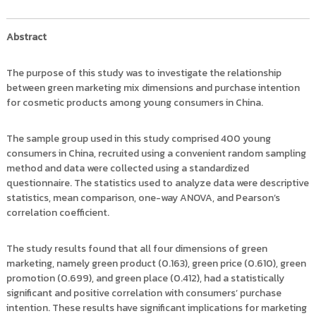
i
ธั
ญ
t
บุ
Abstract
o
รี
r
The purpose of this study was to investigate the relationship
y
between green marketing mix dimensions and purchase intention
:
for cosmetic products among young consumers in China.
ค
ลั
The sample group used in this study comprised 400 young
ง
consumers in China, recruited using a convenient random sampling
ข้
method and data were collected using a standardized
อ
questionnaire. The statistics used to analyze data were descriptive
มู
statistics, mean comparison, one-way ANOVA, and Pearson’s
ล
correlation coefficient.
ง
า
The study results found that all four dimensions of green
น
marketing, namely green product (0.163), green price (0.610), green
promotion (0.699), and green place (0.412), had a statistically
วิ
significant and positive correlation with consumers’ purchase
จั
intention. These results have significant implications for marketing
ย