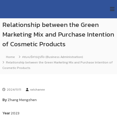
S
R
k
ม
ห
i
M
า
p
U
วิ
Relationship between the Green
t
T
ท
o
ย
Marketing Mix and Purchase Intention
T
c
า
R
o
ลั
of Cosmetic Products
e
ย
n
เ
s
t
ท
e
Home
คณะบริหารธุรกิจ (Business Administration)
e
ค
n
Relationship between the Green Marketing Mix and Purchase Intention of
a
โ
t
Cosmetic Products
น
r
โ
c
ล
h
ยี
ร
R
2024/11/11
ratchanee
า
e
ช
By
Zhang Mengzhen
p
ม
ง
o
ค
Year
2023
s
ล