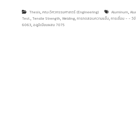
ง
t
ค
o
,
,
Thesis
คณะวิศวกรรมศาสตร์ (Engineering)
Aluminum
Alu
ล
,
,
,
,
r
Test.
Tensile Strength
Welding
การทดสอบความแข็ง
การเชื่อม - - วิจ
ธั
,
6063
อลูมิเนียมผสม 7075
y
ญ
บุ
:
รี
ค
ลั
ง
ข้
อ
มู
ล
ง
า
น
วิ
จั
ย