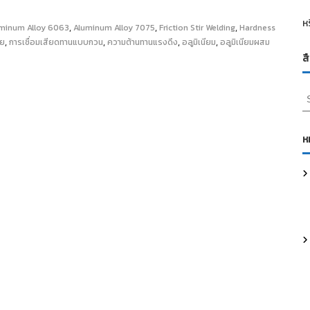
ห
,
,
,
minum Alloy 6063
Aluminum Alloy 7075
Friction Stir Welding
Hardness
,
,
,
,
ัย
การเชื่อมเสียดทานแบบกวน
ความต้านทานแรงดึง
อลูมิเนียม
อลูมิเนียมผสม
ส
S
e
a
r
ห
c
h
f
o
r
: