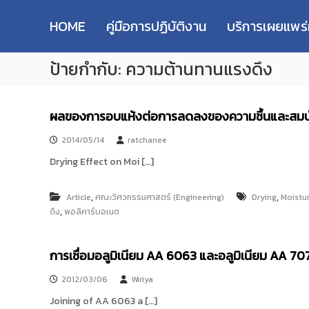
R
S
ม
M
k
ห
HOME
คู่มือการปฏิบัติงาน
บริการเผยแพร
i
า
U
p
วิ
T
ป้ายกำกับ:
ความต้านทานแรงดึง
t
ท
T
o
ย
R
c
า
e
o
ลั
ผลของการอบแห้งต่อการลดลงของความชื้นและสมบั
s
n
ย
e
t
เ
2014/05/14
ratchanee
e
ท
a
Drying Effect on Moi […]
n
ค
r
t
โ
c
น
,
,
Article
คณะวิศวกรรมศาสตร์ (Engineering)
Drying
Moistu
h
โ
,
ดึง
พอลิคาร์บอเนต
R
ล
e
ยี
p
การเชื่อมอลูมิเนียม AA 6063 และอลูมิเนียม AA 
ร
า
o
2012/03/06
Wiriya
ช
s
ม
Joining of AA 6063 a […]
i