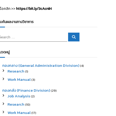
รือคลิก >>
https://bit.ly/3cAcniH
ืบค้นผลงานทางวิชาการ
S
e
a
r
c
มวดหมู่
h
กองกลาง (General Administration Division)
(4)
Research
(1)
Work Manual
(3)
กองคลัง (Finance Division)
(29)
Job Analysis
(2)
Research
(10)
Work Manual
(17)