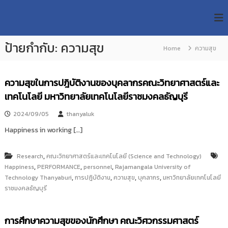
S
R
k
ม
ห
i
M
า
p
U
วิ
ป้ายกำกับ:
ความสุข
t
Home
ความสุข
T
ท
o
ย
T
c
า
R
o
ลั
ความสุขในการปฎิบัติงานของบุคลากรคณะวิทยาศาสตร์และ
e
ย
n
เทคโนโลยี มหาวิทยาลัยเทคโนโลยีราชมงคลธัญบุรี
เ
s
t
ท
e
e
2024/09/05
thanyaluk
ค
n
a
โ
Happiness in working […]
t
น
r
โ
c
ล
,
Research
คณะวิทยาศาสตร์และเทคโนโลยี (Science and Technology)
h
ยี
,
,
,
Happiness
PERFORMANCE
personnel
Rajamangala University of
ร
R
,
,
,
,
Technology Thanyaburi
การปฎิบัติงาน
ความสุข
บุคลากร
มหาวิทยาลัยเทคโนโลยี
า
e
ราชมงคลธัญบุรี
ช
p
ม
ง
o
ค
การศึกษาความสุขของนักศึกษา คณะวิศวกรรมศาสตร์
s
ล