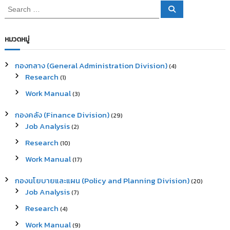
S
S
e
e
a
a
r
c
r
หมวดหมู่
h
c
h
กองกลาง (General Administration Division)
(4)
f
Research
(1)
o
r
Work Manual
(3)
:
กองคลัง (Finance Division)
(29)
Job Analysis
(2)
Research
(10)
Work Manual
(17)
กองนโยบายและแผน (Policy and Planning Division)
(20)
Job Analysis
(7)
Research
(4)
Work Manual
(9)