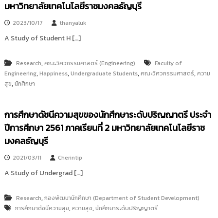
มหาวิทยาลัยเทคโนโลยีราชมงคลธัญบุรี
i
ธั
ญ
t
2023/10/17
thanyaluk
บุ
o
รี
A Study of Student H […]
r
y
,
Research
คณะวิศวกรรมศาสตร์ (Engineering)
Faculty of
:
,
,
,
,
Engineering
Happiness
Undergraduate Students
คณะวิศวกรรมศาสตร์
ความ
ค
,
สุข
นักศึกษา
ลั
ง
ข้
การศึกษาดัชนีความสุขของนักศึกษาระดับปริญญาตรี ประจำ
อ
ปีการศึกษา 2561 ภาคเรียนที่ 2 มหาวิทยาลัยเทคโนโลยีราช
มู
มงคลธัญบุรี
ล
ง
2021/03/11
Cherintip
า
A Study of Undergrad […]
น
วิ
,
Research
กองพัฒนานักศึกษา (Department of Student Development)
จั
,
,
การศึกษาดัชนีความสุข
ความสุข
นักศึกษาระดับปริญญาตรี
ย