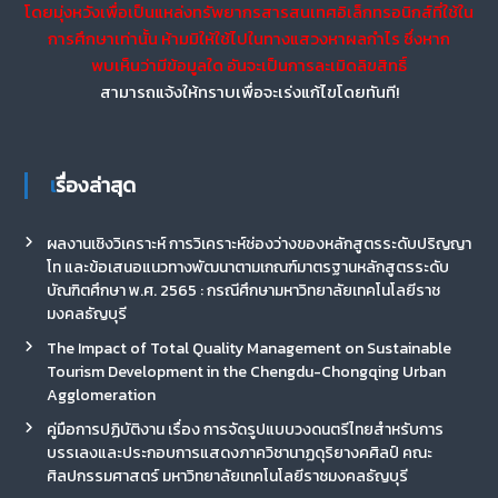
โดยมุ่งหวังเพื่อเป็นแหล่งทรัพยากรสารสนเทศอิเล็กทรอนิกส์ที่ใช้ใน
การศึกษาเท่านั้น ห้ามมิให้ใช้ไปในทางแสวงหาผลกำไร ซึ่งหาก
พบเห็นว่ามีข้อมูลใด อันจะเป็นการละเมิดลิขสิทธิ์
สามารถแจ้งให้ทราบเพื่อจะเร่งแก้ไขโดยทันที!
เรื่องล่าสุด
ผลงานเชิงวิเคราะห์ การวิเคราะห์ช่องว่างของหลักสูตรระดับปริญญา
โท และข้อเสนอแนวทางพัฒนาตามเกณฑ์มาตรฐานหลักสูตรระดับ
บัณฑิตศึกษา พ.ศ. 2565 : กรณีศึกษามหาวิทยาลัยเทคโนโลยีราช
มงคลธัญบุรี
The Impact of Total Quality Management on Sustainable
Tourism Development in the Chengdu-Chongqing Urban
Agglomeration
คู่มือการปฏิบัติงาน เรื่อง การจัดรูปแบบวงดนตรีไทยสำหรับการ
บรรเลงและประกอบการแสดงภาควิชานาฏดุริยางคศิลป์ คณะ
ศิลปกรรมศาสตร์ มหาวิทยาลัยเทคโนโลยีราชมงคลธัญบุรี