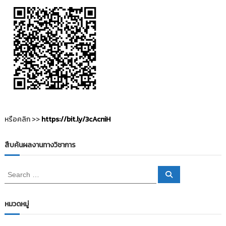
หรือคลิก >>
https://bit.ly/3cAcniH
สืบค้นผลงานทางวิชาการ
S
S
e
e
a
a
r
c
r
หมวดหมู่
h
c
h