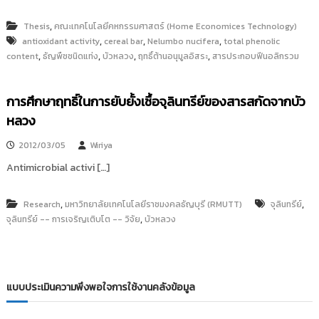
,
Thesis
คณะเทคโนโลยีคหกรรมศาสตร์ (Home Economices Technology)
,
,
,
antioxidant activity
cereal bar
Nelumbo nucifera
total phenolic
,
,
,
,
content
ธัญพืชชนิดแท่ง
บัวหลวง
ฤทธิ์ต้านอนุมูลอิสระ
สารประกอบฟีนอลิกรวม
การศึกษาฤทธิ์ในการยับยั้งเชื้อจุลินทรีย์ของสารสกัดจากบัว
หลวง
2012/03/05
Wiriya
Antimicrobial activi […]
,
,
Research
มหาวิทยาลัยเทคโนโลยีราชมงคลธัญบุรี (RMUTT)
จุลินทรีย์
,
จุลินทรีย์ -- การเจริญเติบโต -- วิจัย
บัวหลวง
แบบประเมินความพึงพอใจการใช้งานคลังข้อมูล