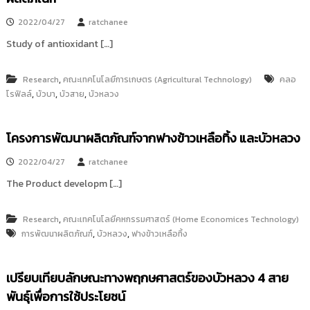
i
ธั
ญ
2022/04/27
ratchanee
t
บุ
o
Study of antioxidant […]
รี
r
y
,
Research
คณะเทคโนโลยีการเกษตร (Agricultural Technology)
คลอ
:
,
,
,
โรฟิลล์
บัวบา
บัวสาย
บัวหลวง
ค
ลั
โครงการพัฒนาผลิตภัณฑ์จากฟางข้าวเหลือทิ้ง และบัวหลวง
ง
ข้
2022/04/27
ratchanee
อ
The Product developm […]
มู
ล
,
Research
คณะเทคโนโลยีคหกรรมศาสตร์ (Home Economices Technology)
ง
,
,
การพัฒนาผลิตภัณฑ์
บัวหลวง
ฟางข้าวเหลือทิ้ง
า
น
วิ
เปรียบเทียบลักษณะทางพฤกษศาสตร์ของบัวหลวง 4 สาย
จั
พันธุ์เพื่อการใช้ประโยชน์
ย