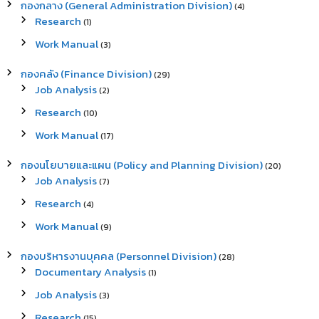
กองกลาง (General Administration Division)
(4)
f
Research
(1)
o
r
Work Manual
(3)
:
กองคลัง (Finance Division)
(29)
Job Analysis
(2)
Research
(10)
Work Manual
(17)
กองนโยบายและแผน (Policy and Planning Division)
(20)
Job Analysis
(7)
Research
(4)
Work Manual
(9)
กองบริหารงานบุคคล (Personnel Division)
(28)
Documentary Analysis
(1)
Job Analysis
(3)
Research
(15)