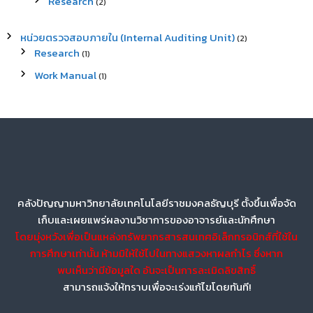
Research
(2)
หน่วยตรวจสอบภายใน (Internal Auditing Unit)
(2)
Research
(1)
Work Manual
(1)
คลังปัญญามหาวิทยาลัยเทคโนโลยีราชมงคลธัญบุรี ตั้งขึ้นเพื่อจัด
เก็บและเผยแพร่ผลงานวิชาการของอาจารย์และนักศึกษา
โดยมุ่งหวังเพื่อเป็นแหล่งทรัพยากรสารสนเทศอิเล็กทรอนิกส์ที่ใช้ใน
การศึกษาเท่านั้น ห้ามมิให้ใช้ไปในทางแสวงหาผลกำไร ซึ่งหาก
พบเห็นว่ามีข้อมูลใด อันจะเป็นการละเมิดลิขสิทธิ์
สามารถแจ้งให้ทราบเพื่อจะเร่งแก้ไขโดยทันที!