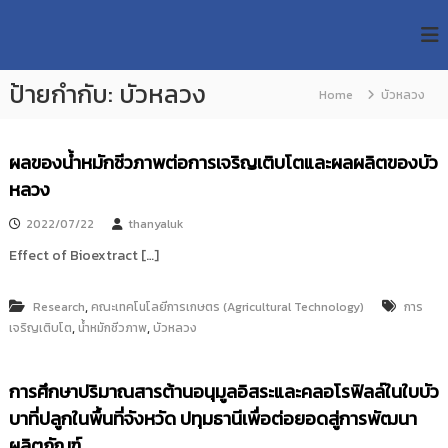
S
R
k
ม
ห
i
M
า
p
U
วิ
ป้ายกำกับ:
บัวหลวง
t
Home
บัวหลวง
T
ท
o
ย
T
c
า
R
o
ลั
ผลของน้ำหมักชีวภาพต่อการเจริญเติบโตและผลผลิตของบัว
e
ย
n
หลวง
เ
s
t
ท
e
e
2022/07/22
thanyaluk
ค
n
a
โ
Effect of Bioextract […]
t
น
r
โ
c
ล
,
Research
คณะเทคโนโลยีการเกษตร (Agricultural Technology)
การ
h
ยี
,
,
เจริญเติบโต
น้ำหมักชีวภาพ
บัวหลวง
ร
R
า
e
ช
การศึกษาปริมาณสารต้านอนุมูลอิสระและคลอโรฟิลล์ในใบบัว
p
ม
ง
o
บาที่ปลูกในพื้นที่จังหวัด ปทุมธานีเพื่อต่อยอดสู่การพัฒนา
ค
s
ผลิตภัณฑ์
ล