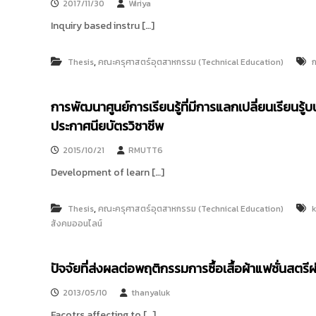
ง
2017/11/30
Wiriya
t
ค
Inquiry based instru […]
o
ล
r
ธั
y
ญ
,
Thesis
คณะครุศาสตร์อุตสาหกรรม (Technical Education)
บุ
:
รี
ค
การพัฒนาศูนย์การเรียนรู้ที่มีการแลกเปลี่ยนเรียนรู
ลั
ประกาศนียบัตรวิชาชีพ
ง
ข้
2015/10/21
RMUTT6
อ
Development of learn […]
มู
ล
,
Thesis
คณะครุศาสตร์อุตสาหกรรม (Technical Education)
ง
สังคมออนไลน์
า
น
วิ
ปัจจัยที่ส่งผลต่อพฤติกรรมการซื้อเสื้อผ้าแฟชั่นสตรี
จั
2013/05/10
thanyaluk
ย
Facotrs affecting to […]