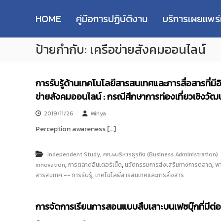
R
S
ม
M
k
ห
HOME
คู่มือการปฏิบัติงาน
บริการเผยแพร
i
า
U
p
วิ
T
ป้ายกำกับ:
เครือข่ายสังคมออนไลน์
t
ท
T
o
ย
R
c
า
e
o
ลั
การรับรู้ด้านเทคโนโลยีสารสนเทศและการสื่อสารที่ม
s
n
ย
ข่ายสังคมออนไลน์ : กรณีศึกษาการท่องเที่ยวเชิงวัฒ
e
t
เ
e
ท
a
2019/11/26
Wiriya
n
ค
r
t
Perception awareness […]
โ
c
น
h
โ
,
Independent Study
คณะบริหารธุรกิจ (Business Administration)
R
ล
,
,
,
innovation
การตลาดอินเตอร์เน็ต
นวัตกรรมการส่งเสริมทางการตลาด
พา
e
ยี
,
สารสนเทศ -- การรับรู้
เทคโนโลยีสารสนเทศและการสื่อสาร
p
ร
า
o
ช
s
การจัดการเรียนการสอนแบบสืบเสาะบนเฟซบุ๊กที่มีต่
ม
i