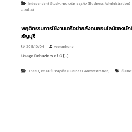
น
,
Independent Study
คณะบริหารธุรกิจ (Business Administration)
ค
ออนไลน์
ติ
ที่
มี
ต่
พฤติกรรมการใช้งานเครือข่ายสังคมออนไลน์ของนัก
อ
ธัญบุรี
ก
า
2011/10/04
veeraphong
ร
เ
Usage Behaviors of O […]
ปิ
ด
รั
,
Thesis
คณะบริหารธุรกิจ (Business Administration)
อินเทอร
บ
สื่
อ
อ
น
ไ
ล
น์
บ
น
เ