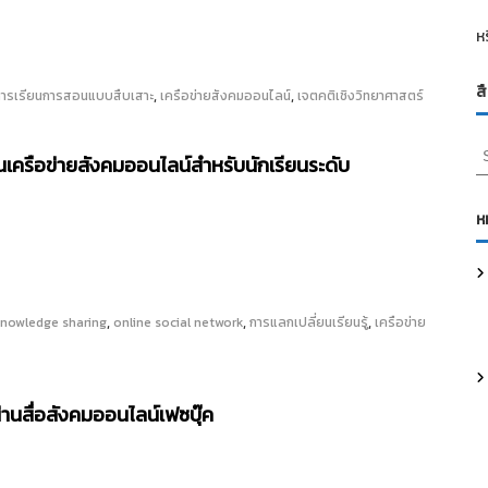
ห
ส
,
,
การเรียนการสอนแบบสืบเสาะ
เครือข่ายสังคมออนไลน์
เจตคติเชิงวิทยาศาสตร์
S
้บนเครือข่ายสังคมออนไลน์สำหรับนักเรียนระดับ
e
a
r
ห
c
h
f
o
,
,
,
knowledge sharing
online social network
การแลกเปลี่ยนเรียนรู้
เครือข่าย
r
:
ผ่านสื่อสังคมออนไลน์เฟซบุ๊ค