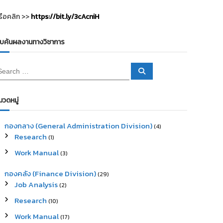
รือคลิก >>
https://bit.ly/3cAcniH
ืบค้นผลงานทางวิชาการ
S
e
a
r
c
มวดหมู่
h
กองกลาง (General Administration Division)
(4)
Research
(1)
Work Manual
(3)
กองคลัง (Finance Division)
(29)
Job Analysis
(2)
Research
(10)
Work Manual
(17)