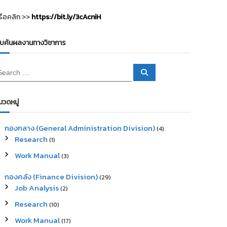
รือคลิก >>
https://bit.ly/3cAcniH
ืบค้นผลงานทางวิชาการ
S
e
a
r
c
มวดหมู่
h
กองกลาง (General Administration Division)
(4)
Research
(1)
Work Manual
(3)
กองคลัง (Finance Division)
(29)
Job Analysis
(2)
Research
(10)
Work Manual
(17)