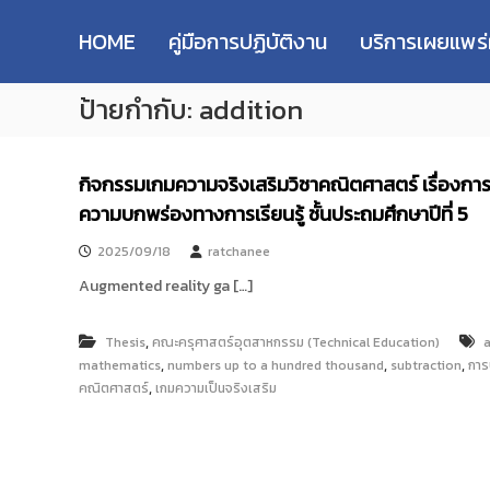
R
S
ม
M
k
ห
HOME
คู่มือการปฏิบัติงาน
บริการเผยแพร
i
า
U
p
วิ
T
ป้ายกำกับ:
addition
t
ท
T
o
ย
R
c
า
e
o
ลั
กิจกรรมเกมความจริงเสริมวิชาคณิตศาสตร์ เรื่องการ
s
n
ย
ความบกพร่องทางการเรียนรู้ ชั้นประถมศึกษาปีที่ 5
e
t
เ
e
ท
a
2025/09/18
ratchanee
n
ค
r
t
Augmented reality ga […]
โ
c
น
h
โ
,
Thesis
คณะครุศาสตร์อุตสาหกรรม (Technical Education)
a
R
ล
,
,
,
mathematics
numbers up to a hundred thousand
subtraction
การ
e
ยี
,
คณิตศาสตร์
เกมความเป็นจริงเสริม
p
ร
า
o
ช
s
ม
i