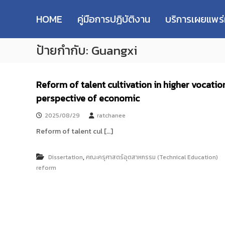
R
S
ม
M
k
ห
HOME
คู่มือการปฏิบัติงาน
บริการเผยแพร
i
า
U
p
วิ
T
ป้ายกำกับ:
Guangxi
t
ท
T
o
ย
R
c
า
e
o
ลั
Reform of talent cultivation in higher vocatio
s
n
ย
perspective of economic
e
t
เ
e
ท
a
2025/08/29
ratchanee
n
ค
r
t
Reform of talent cul […]
โ
c
น
h
โ
,
Dissertation
คณะครุศาสตร์อุตสาหกรรม (Technical Education)
R
ล
reform
e
ยี
p
ร
า
o
ช
s
ม
i