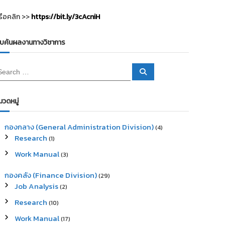
รือคลิก >>
https://bit.ly/3cAcniH
ืบค้นผลงานทางวิชาการ
S
e
a
r
c
มวดหมู่
h
กองกลาง (General Administration Division)
(4)
Research
(1)
Work Manual
(3)
กองคลัง (Finance Division)
(29)
Job Analysis
(2)
Research
(10)
Work Manual
(17)