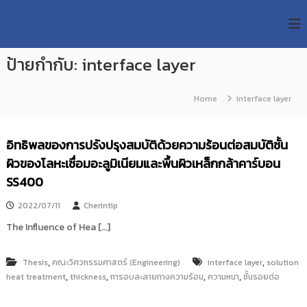
S
R
k
ม
ห
i
M
า
p
U
วิ
ป้ายกำกับ:
interface layer
t
T
ท
o
ย
T
c
า
Home
interface layer
R
o
ลั
e
ย
n
เ
s
t
อิทธิพลของการปรังปรุงสมบัติด้วยความร้อนต่อสมบัติชั้น
ท
e
e
ค
ผิวของโลหะเชื่อมอะลูมิเนียมและพื้นผิวเหล็กกล้าคาร์บอน
n
a
โ
t
SS400
น
r
โ
c
ล
2022/07/11
Cherintip
h
ยี
The Influence of Hea […]
ร
R
า
e
ช
,
,
Thesis
คณะวิศวกรรมศาสตร์ (Engineering)
interface layer
solution
p
ม
,
,
,
,
heat treatment
thickness
การอบละลายทางความร้อน
ความหนา
ชั้นรอยต่อ
ง
o
ค
s
ล