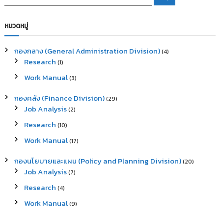
e
e
a
a
r
c
r
หมวดหมู่
h
c
h
กองกลาง (General Administration Division)
(4)
f
Research
(1)
o
r
Work Manual
(3)
:
กองคลัง (Finance Division)
(29)
Job Analysis
(2)
Research
(10)
Work Manual
(17)
กองนโยบายและแผน (Policy and Planning Division)
(20)
Job Analysis
(7)
Research
(4)
Work Manual
(9)