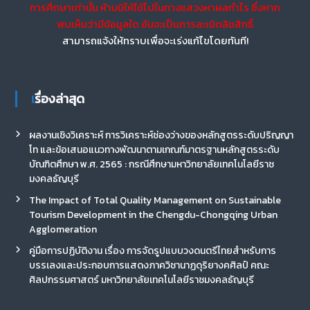
การศึกษาเท่านั้น ห้ามมิให้ใช้ไปในทางแสวงหาผลกำไร ซึ่งหาก
พบเห็นว่ามีข้อมูลใด อันจะเป็นการละเมิดลิขสิทธิ์
สามารถแจ้งให้ทราบเพื่อจะเร่งแก้ไขโดยทันที!
เรื่องล่าสุด
ผลงานเชิงวิเคราะห์ การวิเคราะห์ช่องว่างของหลักสูตรระดับปริญญา
โท และข้อเสนอแนวทางพัฒนาตามเกณฑ์มาตรฐานหลักสูตรระดับ
บัณฑิตศึกษา พ.ศ. 2565 : กรณีศึกษามหาวิทยาลัยเทคโนโลยีราช
มงคลธัญบุรี
The Impact of Total Quality Management on Sustainable
Tourism Development in the Chengdu-Chongqing Urban
Agglomeration
คู่มือการปฏิบัติงาน เรื่อง การจัดรูปแบบวงดนตรีไทยสำหรับการ
บรรเลงและประกอบการแสดงภาควิชานาฏดุริยางคศิลป์ คณะ
ศิลปกรรมศาสตร์ มหาวิทยาลัยเทคโนโลยีราชมงคลธัญบุรี