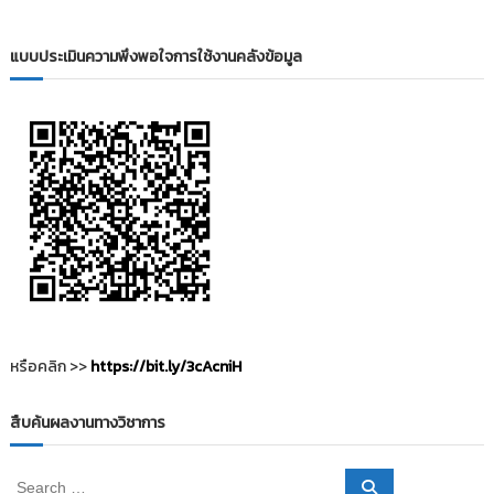
i
ธั
ญ
t
บุ
แบบประเมินความพึงพอใจการใช้งานคลังข้อมูล
o
รี
r
y
:
ค
ลั
ง
ข้
อ
มู
ล
ง
หรือคลิก >>
https://bit.ly/3cAcniH
า
น
สืบค้นผลงานทางวิชาการ
วิ
จั
S
S
ย