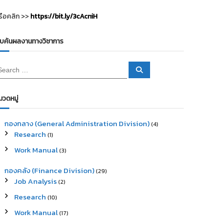
รือคลิก >>
https://bit.ly/3cAcniH
ืบค้นผลงานทางวิชาการ
S
e
a
r
c
มวดหมู่
h
กองกลาง (General Administration Division)
(4)
Research
(1)
Work Manual
(3)
กองคลัง (Finance Division)
(29)
Job Analysis
(2)
Research
(10)
Work Manual
(17)