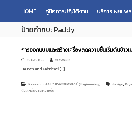
R
S
ม
M
k
ห
HOME
คู่มือการปฏิบัติงาน
บริการเผยแพร
i
า
U
p
วิ
T
ป้ายกำกับ:
Paddy
t
ท
T
o
ย
R
c
า
e
o
ลั
การออกแบบและสร้างเครื่องลดความชื้นเริ่มต้นข้าวเ
s
n
ย
e
t
เ
2015/01/23
Yaowaluk
e
ท
a
Design and Fabricati […]
n
ค
r
t
โ
c
น
,
,
Research
คณะวิศวกรรมศาสตร์ (Engineering)
design
Drye
h
โ
,
ต้น
เครื่องลดความชื้น
R
ล
e
ยี
p
ร
า
o
ช
s
ม
i