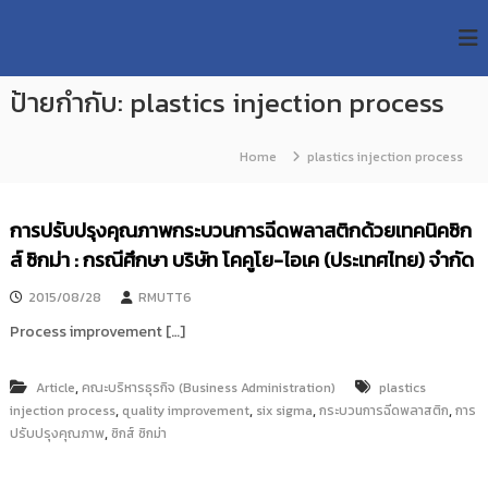
S
R
k
ม
ห
i
M
า
p
U
วิ
ป้ายกำกับ:
plastics injection process
t
T
ท
o
ย
T
c
า
Home
plastics injection process
R
o
ลั
e
ย
n
เ
s
t
การปรับปรุงคุณภาพกระบวนการฉีดพลาสติกด้วยเทคนิคซิก
ท
e
e
ค
ส์ ซิกม่า : กรณีศึกษา บริษัท โคคูโย-ไอเค (ประเทศไทย) จำกัด
n
a
โ
t
น
r
2015/08/28
RMUTT6
โ
c
ล
Process improvement […]
h
ยี
ร
R
า
,
Article
คณะบริหารธุรกิจ (Business Administration)
plastics
e
ช
,
,
,
,
injection process
quality improvement
six sigma
กระบวนการฉีดพลาสติก
การ
p
ม
,
ปรับปรุงคุณภาพ
ซิกส์ ซิกม่า
ง
o
ค
s
ล