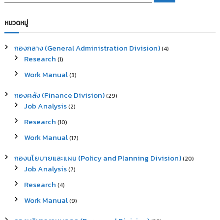
e
a
a
r
c
r
หมวดหมู่
h
c
h
กองกลาง (General Administration Division)
(4)
f
Research
(1)
o
r
Work Manual
(3)
:
กองคลัง (Finance Division)
(29)
Job Analysis
(2)
Research
(10)
Work Manual
(17)
กองนโยบายและแผน (Policy and Planning Division)
(20)
Job Analysis
(7)
Research
(4)
Work Manual
(9)