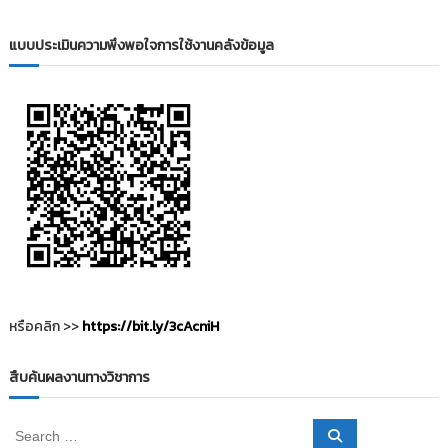
i
ธั
ญ
t
แบบประเมินความพึงพอใจการใช้งานคลังข้อมูล
บุ
o
รี
r
y
:
ค
ลั
ง
ข้
อ
มู
ล
ง
หรือคลิก >>
https://bit.ly/3cAcniH
า
น
สืบค้นผลงานทางวิชาการ
วิ
จั
S
S
ย
e