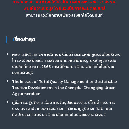
การศึกษาเท่านั้น ห้ามมิให้ใช้ไปในทางแสวงหาผลกำไร ซึ่งหาก
พบเห็นว่ามีข้อมูลใด อันจะเป็นการละเมิดลิขสิทธิ์
สามารถแจ้งให้ทราบเพื่อจะเร่งแก้ไขโดยทันที!
เรื่องล่าสุด
ผลงานเชิงวิเคราะห์ การวิเคราะห์ช่องว่างของหลักสูตรระดับปริญญา
โท และข้อเสนอแนวทางพัฒนาตามเกณฑ์มาตรฐานหลักสูตรระดับ
บัณฑิตศึกษา พ.ศ. 2565 : กรณีศึกษามหาวิทยาลัยเทคโนโลยีราช
มงคลธัญบุรี
The Impact of Total Quality Management on Sustainable
Tourism Development in the Chengdu-Chongqing Urban
Agglomeration
คู่มือการปฏิบัติงาน เรื่อง การจัดรูปแบบวงดนตรีไทยสำหรับการ
บรรเลงและประกอบการแสดงภาควิชานาฏดุริยางคศิลป์ คณะ
ศิลปกรรมศาสตร์ มหาวิทยาลัยเทคโนโลยีราชมงคลธัญบุรี