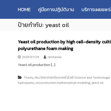
R
S
ม
M
k
ห
HOME
คู่มือการปฏิบัติงาน
บริการเผยแพร
i
า
U
p
วิ
T
ป้ายกำกับ:
yeast oil
t
ท
T
o
ย
R
c
า
e
o
ลั
Yeast oil production by high cell-density cult
s
n
ย
polyurethane foam making
e
t
เ
e
ท
a
2025/07/29
ratchanee
n
ค
r
t
Yeast oil production […]
โ
c
น
h
โ
,
Thesis
คณะวิทยาศาสตร์และเทคโนโลยี (Science and Technology)
R
ล
,
,
hydrolysate
unconstructed mathematical modeling
yeast oil
e
ยี
p
ร
า
o
ช
s
ม
i