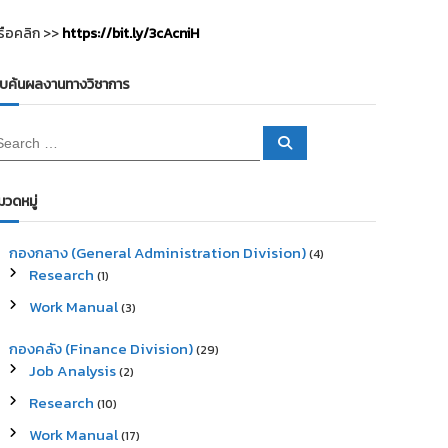
รือคลิก >>
https://bit.ly/3cAcniH
ืบค้นผลงานทางวิชาการ
S
e
a
r
c
มวดหมู่
h
กองกลาง (General Administration Division)
(4)
Research
(1)
Work Manual
(3)
กองคลัง (Finance Division)
(29)
Job Analysis
(2)
Research
(10)
Work Manual
(17)