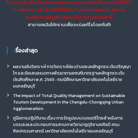
โดยมุ่งหวังเพื่อเป็นแหล่งทรัพยากรสารสนเทศอิเล็กทรอนิกส์ที่ใช้ใน
การศึกษาเท่านั้น ห้ามมิให้ใช้ไปในทางแสวงหาผลกำไร ซึ่งหาก
พบเห็นว่ามีข้อมูลใด อันจะเป็นการละเมิดลิขสิทธิ์
สามารถแจ้งให้ทราบเพื่อจะเร่งแก้ไขโดยทันที!
เรื่องล่าสุด
ผลงานเชิงวิเคราะห์ การวิเคราะห์ช่องว่างของหลักสูตรระดับปริญญา
โท และข้อเสนอแนวทางพัฒนาตามเกณฑ์มาตรฐานหลักสูตรระดับ
บัณฑิตศึกษา พ.ศ. 2565 : กรณีศึกษามหาวิทยาลัยเทคโนโลยีราช
มงคลธัญบุรี
The Impact of Total Quality Management on Sustainable
Tourism Development in the Chengdu-Chongqing Urban
Agglomeration
คู่มือการปฏิบัติงาน เรื่อง การจัดรูปแบบวงดนตรีไทยสำหรับการ
บรรเลงและประกอบการแสดงภาควิชานาฏดุริยางคศิลป์ คณะ
ศิลปกรรมศาสตร์ มหาวิทยาลัยเทคโนโลยีราชมงคลธัญบุรี