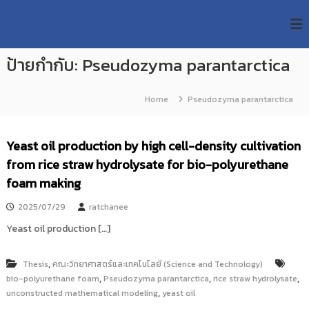
S
R
k
ม
ห
i
M
า
p
U
วิ
ป้ายกำกับ:
Pseudozyma parantarctica
t
T
ท
o
ย
T
c
า
Home
Pseudozyma parantarctica
R
o
ลั
e
ย
n
เ
s
t
Yeast oil production by high cell-density cultivation
ท
e
e
ค
from rice straw hydrolysate for bio-polyurethane
n
a
โ
t
foam making
น
r
โ
c
ล
2025/07/29
ratchanee
h
ยี
Yeast oil production […]
ร
R
า
e
ช
,
Thesis
คณะวิทยาศาสตร์และเทคโนโลยี (Science and Technology)
p
ม
,
,
,
bio-polyurethane foam
Pseudozyma parantarctica
rice straw hydrolysate
ง
o
,
unconstructed mathematical modeling
ค
yeast oil
s
ล