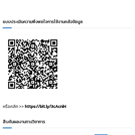
i
ธั
ญ
t
บุ
o
รี
แบบประเมินความพึงพอใจการใช้งานคลังข้อมูล
r
y
:
ค
ลั
ง
ข้
อ
มู
ล
ง
า
หรือคลิก >>
https://bit.ly/3cAcniH
น
วิ
สืบค้นผลงานทางวิชาการ
จั
ย