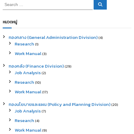
S
S
e
e
a
a
r
c
r
หมวดหมู่
h
c
h
กองกลาง (General Administration Division)
(4)
f
Research
(1)
o
r
Work Manual
(3)
:
กองคลัง (Finance Division)
(29)
Job Analysis
(2)
Research
(10)
Work Manual
(17)
กองนโยบายและแผน (Policy and Planning Division)
(20)
Job Analysis
(7)
Research
(4)
Work Manual
(9)