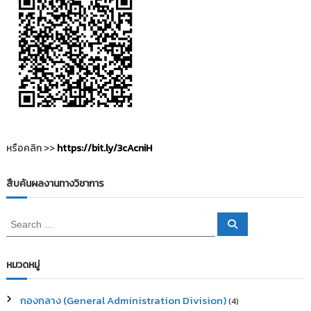
หรือคลิก >>
https://bit.ly/3cAcniH
สืบค้นผลงานทางวิชาการ
S
S
e
e
a
a
r
c
r
หมวดหมู่
h
c
h
กองกลาง (General Administration Division)
(4)
f