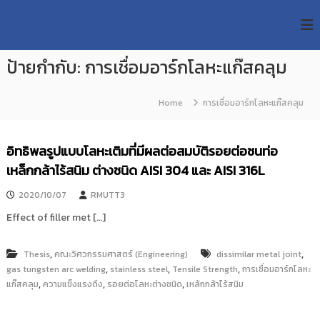
S
R
k
ม
ห
i
M
า
p
U
วิ
ป้ายกำกับ:
การเชื่อมอาร์กโลหะแก๊สคลุม
t
T
ท
o
ย
T
c
า
Home
การเชื่อมอาร์กโลหะแก๊สคลุม
R
o
ลั
e
ย
n
เ
s
t
อิทธิพลรูปแบบโลหะเติมที่มีผลต่อสมบัติรอยต่อชนท่อ
ท
e
e
ค
เหล็กกล้าไร้สนิม ต่างชนิด AISI 304 และ AISI 316L
n
a
โ
t
น
r
2020/10/07
RMUTT3
โ
c
ล
Effect of filler met […]
h
ยี
ร
R
า
,
,
Thesis
คณะวิศวกรรมศาสตร์ (Engineering)
dissimilar metal joint
e
ช
,
,
,
gas tungsten arc welding
stainless steel
Tensile Strength
การเชื่อมอาร์กโลหะ
p
ม
,
,
,
แก๊สคลุม
ความแข็งแรงดึง
รอยต่อโลหะต่างชนิด
เหล้กกล้าไร้สนิม
ง
o
ค
s
ล