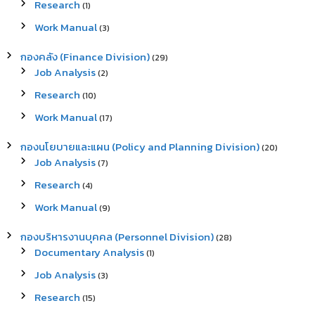
Research
(1)
o
r
Work Manual
(3)
:
กองคลัง (Finance Division)
(29)
Job Analysis
(2)
Research
(10)
Work Manual
(17)
กองนโยบายและแผน (Policy and Planning Division)
(20)
Job Analysis
(7)
Research
(4)
Work Manual
(9)
กองบริหารงานบุคคล (Personnel Division)
(28)
Documentary Analysis
(1)
Job Analysis
(3)
Research
(15)