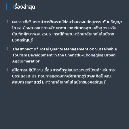
เรื่องล่าสุด
ผลงานเชิงวิเคราะห์ การวิเคราะห์ช่องว่างของหลักสูตรระดับปริญญา
โท และข้อเสนอแนวทางพัฒนาตามเกณฑ์มาตรฐานหลักสูตรระดับ
บัณฑิตศึกษา พ.ศ. 2565 : กรณีศึกษามหาวิทยาลัยเทคโนโลยีราช
มงคลธัญบุรี
The Impact of Total Quality Management on Sustainable
Tourism Development in the Chengdu-Chongqing Urban
Agglomeration
คู่มือการปฏิบัติงาน เรื่อง การจัดรูปแบบวงดนตรีไทยสำหรับการ
บรรเลงและประกอบการแสดงภาควิชานาฏดุริยางคศิลป์ คณะ
ศิลปกรรมศาสตร์ มหาวิทยาลัยเทคโนโลยีราชมงคลธัญบุรี