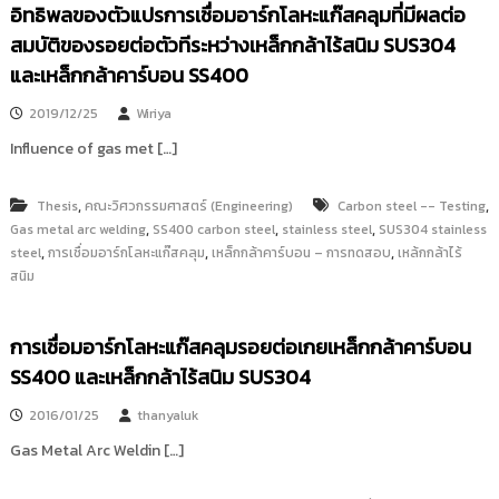
อิทธิพลของตัวแปรการเชื่อมอาร์กโลหะแก๊สคลุมที่มีผลต่อ
i
ธั
ญ
t
สมบัติของรอยต่อตัวทีระหว่างเหล็กกล้าไร้สนิม SUS304
บุ
o
และเหล็กกล้าคาร์บอน SS400
รี
r
2019/12/25
Wiriya
y
:
Influence of gas met […]
ค
ลั
,
,
Thesis
คณะวิศวกรรมศาสตร์ (Engineering)
Carbon steel -- Testing
ง
,
,
,
Gas metal arc welding
SS400 carbon steel
stainless steel
SUS304 stainless
,
,
,
steel
ข้
การเชื่อมอาร์กโลหะแก๊สคลุม
เหล็กกล้าคาร์บอน – การทดสอบ
เหล้กกล้าไร้
สนิม
อ
มู
ล
การเชื่อมอาร์กโลหะแก๊สคลุมรอยต่อเกยเหล็กกล้าคาร์บอน
ง
SS400 และเหล็กกล้าไร้สนิม SUS304
า
น
2016/01/25
thanyaluk
วิ
Gas Metal Arc Weldin […]
จั
ย