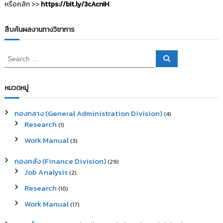
หรือคลิก >>
https://bit.ly/3cAcniH
สืบค้นผลงานทางวิชาการ
S
S
e
e
a
a
r
c
r
หมวดหมู่
h
c
h
กองกลาง (General Administration Division)
(4)
f
Research
(1)
o
r
Work Manual
(3)
:
กองคลัง (Finance Division)
(29)
Job Analysis
(2)
Research
(10)
Work Manual
(17)