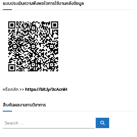
แบบประเมินความพึงพอใจการใช้งานคลังข้อมูล
หรือคลิก >>
https://bit.ly/3cAcniH
สืบค้นผลงานทางวิชาการ
S
S
e
e
a
a
r