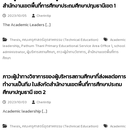
i
ธั
สำนักงานเขตพื้นที่การศึกษาประถมศึกษาปทุมธานีเขต 1
ญ
t
บุ
2023/10/05
Cherintip
o
รี
r
The Academic Leaders […]
y
:
,
Thesis
คณะครุศาสตร์อุตสาหกรรม (Technical Education)
Academic
ค
,
,
leadership
Pathum Thani Primary Educational Service Area Office 1
school
,
,
,
administrator
ลั
ผู้บริหารสถานศึกษา
ภาวะผู้นำทางวิชาการ
สำนักงานเขตพื้นที่การ
ศึกษา
ง
ข้
อ
ภาวะผู้นำทางวิชาการของผู้บริหารสถานศึกษาที่ส่งผลต่อการ
มู
ทำงานเป็นทีม ในสังกัดสำนักงานเขตพื้นที่การศึกษาประถม
ล
ศึกษาปทุมธานี เขต 2
ง
า
2023/10/03
Cherintip
น
Academic leadership […]
วิ
จั
,
Thesis
คณะครุศาสตร์อุตสาหกรรม (Technical Education)
Academic
ย