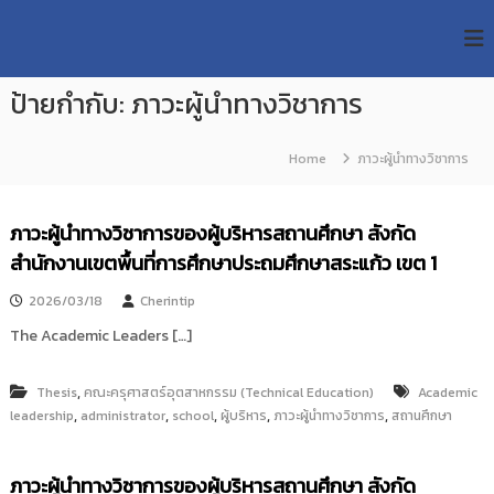
S
R
k
ม
ห
i
M
า
p
U
วิ
ป้ายกำกับ:
ภาวะผู้นำทางวิชาการ
t
T
ท
o
ย
T
c
า
Home
ภาวะผู้นำทางวิชาการ
R
o
ลั
e
ย
n
เ
s
t
ภาวะผู้นำทางวิชาการของผู้บริหารสถานศึกษา สังกัด
ท
e
e
ค
สำนักงานเขตพื้นที่การศึกษาประถมศึกษาสระแก้ว เขต 1
n
a
โ
t
น
r
2026/03/18
Cherintip
โ
c
ล
The Academic Leaders […]
h
ยี
ร
R
า
,
Thesis
คณะครุศาสตร์อุตสาหกรรม (Technical Education)
Academic
e
ช
,
,
,
,
,
leadership
administrator
school
ผู้บริหาร
ภาวะผู้นำทางวิชาการ
สถานศึกษา
p
ม
ง
o
ค
s
ภาวะผู้นำทางวิชาการของผู้บริหารสถานศึกษา สังกัด
ล