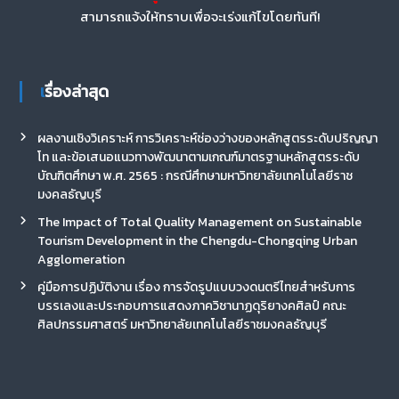
สามารถแจ้งให้ทราบเพื่อจะเร่งแก้ไขโดยทันที!
เรื่องล่าสุด
ผลงานเชิงวิเคราะห์ การวิเคราะห์ช่องว่างของหลักสูตรระดับปริญญา
โท และข้อเสนอแนวทางพัฒนาตามเกณฑ์มาตรฐานหลักสูตรระดับ
บัณฑิตศึกษา พ.ศ. 2565 : กรณีศึกษามหาวิทยาลัยเทคโนโลยีราช
มงคลธัญบุรี
The Impact of Total Quality Management on Sustainable
Tourism Development in the Chengdu-Chongqing Urban
Agglomeration
คู่มือการปฏิบัติงาน เรื่อง การจัดรูปแบบวงดนตรีไทยสำหรับการ
บรรเลงและประกอบการแสดงภาควิชานาฏดุริยางคศิลป์ คณะ
ศิลปกรรมศาสตร์ มหาวิทยาลัยเทคโนโลยีราชมงคลธัญบุรี