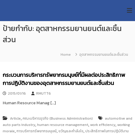
S
R
k
ม
ห
i
M
า
p
U
วิ
ป้ายกำกับ:
อุตสาหกรรมยานยนต์และชิ้น
t
T
ท
o
ย
ส่วน
T
c
า
R
o
ลั
e
ย
n
Home
อุตสาหกรรมยานยนต์และชิ้นส่วน
เ
s
t
ท
e
e
ค
n
a
กระบวนการบริหารทรัพยากรมนุษย์ที่มีผลต่อประสิทธิภาพ
โ
t
น
r
การปฏิบัติงานของอุตสาหกรรมยานยนต์และชิ้นส่วน
โ
c
ล
2015/01/16
RMUTT6
h
ยี
ร
R
Human Resource Manag […]
า
e
ช
p
ม
,
Article
คณะบริหารธุรกิจ (Business Administration)
automotive and
ง
o
,
,
,
auto parts industry
human resource management
work efficiency
working
ค
,
,
,
morale
s
การบริหารทรัพยากรมนุษย์
ขวัญและกำลังใจ
ประสิทธิภาพในการปฏิบัติงาน
ล