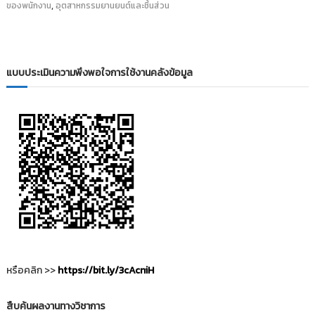
,
ของพนักงาน
อุตสาหกรรมยานยนต์และชิ้นส่วน
i
ธั
ญ
t
บุ
o
รี
r
แบบประเมินความพึงพอใจการใช้งานคลังข้อมูล
y
:
ค
ลั
ง
ข้
อ
มู
ล
ง
า
น
หรือคลิก >>
https://bit.ly/3cAcniH
วิ
จั
สืบค้นผลงานทางวิชาการ
ย