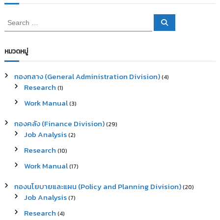
S
S
e
e
a
a
r
c
r
หมวดหมู่
h
c
h
กองกลาง (General Administration Division)
(4)
f
Research
(1)
o
r
Work Manual
(3)
:
กองคลัง (Finance Division)
(29)
Job Analysis
(2)
Research
(10)
Work Manual
(17)
กองนโยบายและแผน (Policy and Planning Division)
(20)
Job Analysis
(7)
Research
(4)