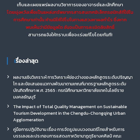
เก็บและเผยแพร่ผลงานวิชาการของอาจารย์และนักศึกษา
โดยมุ่งหวังเพื่อเป็นแหล่งทรัพยากรสารสนเทศอิเล็กทรอนิกส์ที่ใช้ใน
การศึกษาเท่านั้น ห้ามมิให้ใช้ไปในทางแสวงหาผลกำไร ซึ่งหาก
พบเห็นว่ามีข้อมูลใด อันจะเป็นการละเมิดลิขสิทธิ์
สามารถแจ้งให้ทราบเพื่อจะเร่งแก้ไขโดยทันที!
เรื่องล่าสุด
ผลงานเชิงวิเคราะห์ การวิเคราะห์ช่องว่างของหลักสูตรระดับปริญญา
โท และข้อเสนอแนวทางพัฒนาตามเกณฑ์มาตรฐานหลักสูตรระดับ
บัณฑิตศึกษา พ.ศ. 2565 : กรณีศึกษามหาวิทยาลัยเทคโนโลยีราช
มงคลธัญบุรี
The Impact of Total Quality Management on Sustainable
Tourism Development in the Chengdu-Chongqing Urban
Agglomeration
คู่มือการปฏิบัติงาน เรื่อง การจัดรูปแบบวงดนตรีไทยสำหรับการ
บรรเลงและประกอบการแสดงภาควิชานาฏดุริยางคศิลป์ คณะ