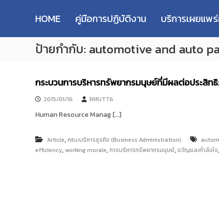
R
S
ม
M
k
ห
HOME
คู่มือการปฏิบัติงาน
บริการเผยแพร
i
า
U
p
วิ
T
ป้ายกำกับ:
automotive and auto pa
t
ท
T
o
ย
R
c
า
e
o
ลั
กระบวนการบริหารทรัพยากรมนุษย์ที่มีผลต่อประสิท
s
n
ย
e
t
เ
2015/01/16
RMUTT6
e
ท
a
Human Resource Manag […]
n
ค
r
t
โ
c
น
,
Article
คณะบริหารธุรกิจ (Business Administration)
automo
h
โ
,
,
,
efficiency
working morale
การบริหารทรัพยากรมนุษย์
ขวัญและกำลังใจ
R
ล
e
ยี
p
ร
า
o
ช
s
ม
i