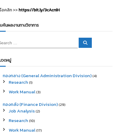
รือคลิก >>
https://bit.ly/3cAcniH
ืบค้นผลงานทางวิชาการ
S
e
a
r
c
มวดหมู่
h
กองกลาง (General Administration Division)
(4)
Research
(1)
Work Manual
(3)
กองคลัง (Finance Division)
(29)
Job Analysis
(2)
Research
(10)
Work Manual
(17)