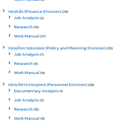
:
กองคลัง (Finance Division)
(29)
Job Analysis
(2)
Research
(10)
Work Manual
(17)
กองนโยบายและแผน (Policy and Planning Division)
(20)
Job Analysis
(7)
Research
(4)
Work Manual
(9)
กองบริหารงานบุคคล (Personnel Division)
(28)
Documentary Analysis
(1)
Job Analysis
(3)
Research
(15)
Work Manual
(9)