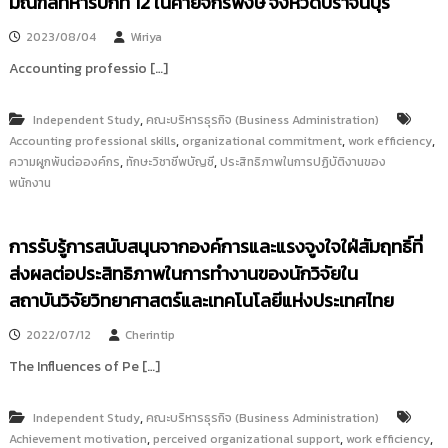
มณฑลทหารบกที่ 12 ในค่ายจักรพงษ์ จังหวัดปราจีนบุรี
2023/08/04
Wiriya
Accounting professio […]
,
Independent Study
คณะบริหารธุรกิจ (Business Administration)
,
,
,
Accounting professional skills
organizational commitment
work efficiency
,
,
ความผูกพันต่อองค์กร
ทักษะวิชาชีพบัญชี
ประสิทธิภาพในการปฏิบัติงานของ
พนักงาน
การรับรู้การสนับสนุนจากองค์การและแรงจูงใจใฝ่สัมฤทธิ์ที่
ส่งผลต่อประสิทธิภาพในการทำงานของนักวิจัยใน
สถาบันวิจัยวิทยาศาสตร์และเทคโนโลยีแห่งประเทศไทย
2022/07/12
Cherintip
The Influences of Pe […]
,
Independent Study
คณะบริหารธุรกิจ (Business Administration)
,
,
,
Achievement motivation
perceived organizational support
work efficiency