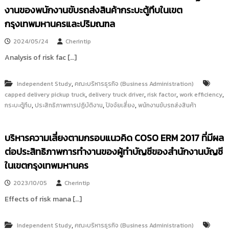
i
ธั
งานของพนักงานขับรถส่งสินค้ากระบะตู้ทึบในเขต
ญ
t
กรุงเทพมหานครและปริมณฑล
บุ
o
รี
2024/05/24
Cherintip
r
y
Analysis of risk fac […]
:
ค
,
Independent Study
คณะบริหารธุรกิจ (Business Administration)
ลั
,
,
,
,
capped delivery pickup truck
delivery truck driver
risk factor
work efficiency
ง
,
,
,
กระบะตู้ทึบ
ประสิทธิภาพการปฏิบัติงาน
ปัจจัยเสี่ยง
พนักงานขับรถส่งสินค้า
ข้
อ
บริหารความเสี่ยงตามกรอบแนวคิด COSO ERM 2017 ที่มีผล
มู
ต่อประสิทธิภาพการทำงานของผู้ทำบัญชีของสำนักงานบัญชี
ล
ในเขตกรุงเทพมหานคร
ง
า
2023/10/05
Cherintip
น
Effects of risk mana […]
วิ
จั
,
Independent Study
คณะบริหารธุรกิจ (Business Administration)
ย