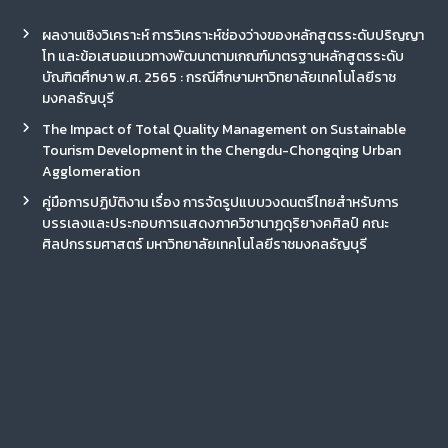
ผลงานเชิงวิเคราะห์ การวิเคราะห์ช่องว่างของหลักสูตรระดับปริญญา
โท และข้อเสนอแนวทางพัฒนาตามเกณฑ์มาตรฐานหลักสูตรระดับ
บัณฑิตศึกษา พ.ศ. 2565 : กรณีศึกษามหาวิทยาลัยเทคโนโลยีราช
มงคลธัญบุรี
The Impact of Total Quality Management on Sustainable
Tourism Development in the Chengdu-Chongqing Urban
Agglomeration
คู่มือการปฏิบัติงาน เรื่อง การจัดรูปแบบวงดนตรีไทยสำหรับการ
บรรเลงและประกอบการแสดงภาควิชานาฏดุริยางคศิลป์ คณะ
ศิลปกรรมศาสตร์ มหาวิทยาลัยเทคโนโลยีราชมงคลธัญบุรี