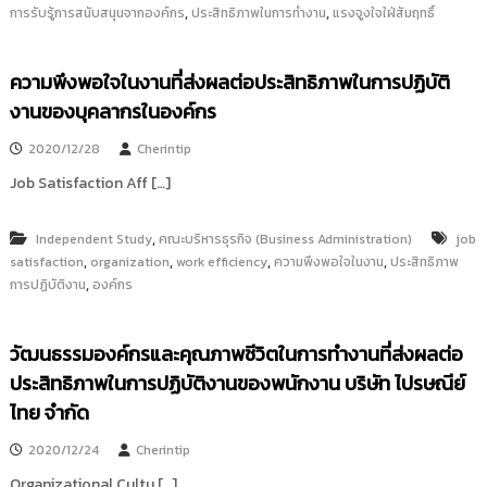
,
,
การรับรู้การสนับสนุนจากองค์กร
ประสิทธิภาพในการทำงาน
แรงจูงใจใฝ่สัมฤทธิ์
ความพึงพอใจในงานที่ส่งผลต่อประสิทธิภาพในการปฏิบัติ
งานของบุคลากรในองค์กร
2020/12/28
Cherintip
Job Satisfaction Aff […]
,
Independent Study
คณะบริหารธุรกิจ (Business Administration)
job
,
,
,
,
satisfaction
organization
work efficiency
ความพึงพอใจในงาน
ประสิทธิภาพ
,
การปฏิบัติงาน
องค์กร
วัฒนธรรมองค์กรและคุณภาพชีวิตในการทำงานที่ส่งผลต่อ
ประสิทธิภาพในการปฏิบัติงานของพนักงาน บริษัท ไปรษณีย์
ไทย จำกัด
2020/12/24
Cherintip
Organizational Cultu […]