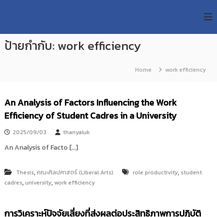
S
R
k
ม
ห
i
M
า
p
U
วิ
ป้ายกำกับ:
work efficiency
t
T
ท
o
ย
T
c
า
Home
work efficiency
R
o
ลั
e
ย
n
เ
s
t
An Analysis of Factors Influencing the Work
ท
e
e
ค
Efficiency of Student Cadres in a University
n
a
โ
t
น
r
2025/09/03
thanyaluk
โ
c
ล
An Analysis of Facto […]
h
ยี
ร
R
า
,
,
Thesis
คณะศิลปศาสตร์ (Liberal Arts)
role productivity
student
e
ช
,
,
cadres
university
work efficiency
p
ม
ง
o
ค
s
การวิเคราะห์ปัจจัยเสี่ยงที่ส่งผลต่อประสิทธิภาพการปฏิบัติ
ล