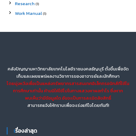
Research
(1)
Work Manual
(1)
คลังปัญญามหาวิทยาลัยเทคโนโลยีราชมงคลธัญบุรี ตั้งขึ้นเพื่อจัด
เก็บและเผยแพร่ผลงานวิชาการของอาจารย์และนักศึกษา
โดยมุ่งหวังเพื่อเป็นแหล่งทรัพยากรสารสนเทศอิเล็กทรอนิกส์ที่ใช้ใน
การศึกษาเท่านั้น ห้ามมิให้ใช้ไปในทางแสวงหาผลกำไร ซึ่งหาก
พบเห็นว่ามีข้อมูลใด อันจะเป็นการละเมิดลิขสิทธิ์
สามารถแจ้งให้ทราบเพื่อจะเร่งแก้ไขโดยทันที!
เรื่องล่าสุด