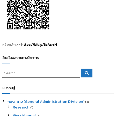
หรือคลิก >>
https://bit.ly/3cAcniH
สืบค้นผลงานทางวิชาการ
S
S
e
e
a
a
r
c
r
หมวดหมู่
h
c
h
กองกลาง (General Administration Division)
(4)
f
Research
(1)
o
r
Work Manual
(3)