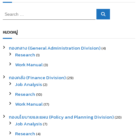
S
S
e
e
a
a
r
c
r
หมวดหมู่
h
c
h
กองกลาง (General Administration Division)
(4)
f
Research
(1)
o
r
Work Manual
(3)
:
กองคลัง (Finance Division)
(29)
Job Analysis
(2)
Research
(10)
Work Manual
(17)
กองนโยบายและแผน (Policy and Planning Division)
(20)
Job Analysis
(7)
Research
(4)