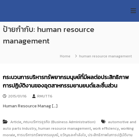
S
R
k
ม
ห
i
M
า
p
U
วิ
ป้ายกำกับ:
human resource
t
T
ท
o
ย
management
T
c
า
R
o
ลั
e
ย
n
Home
human resource management
เ
s
t
ท
e
e
ค
n
a
กระบวนการบริหารทรัพยากรมนุษย์ที่มีผลต่อประสิทธิภาพ
โ
t
น
r
การปฏิบัติงานของอุตสาหกรรมยานยนต์และชิ้นส่วน
โ
c
ล
2015/01/16
RMUTT6
h
ยี
ร
R
Human Resource Manag […]
า
e
ช
p
ม
,
Article
คณะบริหารธุรกิจ (Business Administration)
automotive and
ง
o
,
,
,
auto parts industry
human resource management
work efficiency
working
ค
,
,
,
morale
s
การบริหารทรัพยากรมนุษย์
ขวัญและกำลังใจ
ประสิทธิภาพในการปฏิบัติงาน
ล