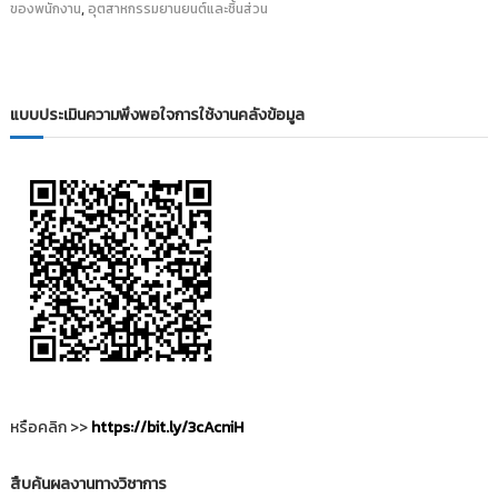
,
ของพนักงาน
อุตสาหกรรมยานยนต์และชิ้นส่วน
i
ธั
ญ
t
บุ
o
รี
r
แบบประเมินความพึงพอใจการใช้งานคลังข้อมูล
y
:
ค
ลั
ง
ข้
อ
มู
ล
ง
า
น
หรือคลิก >>
https://bit.ly/3cAcniH
วิ
จั
สืบค้นผลงานทางวิชาการ
ย