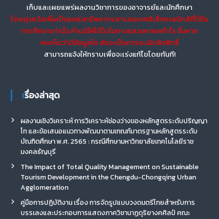
เก็บและเผยแพร่ผลงานวิชาการของอาจารย์และนักศึกษา
โดยมุ่งหวังเพื่อเป็นแหล่งทรัพยากรสารสนเทศอิเล็กทรอนิกส์ที่ใช้ใน
การศึกษาเท่านั้น ห้ามมิให้ใช้ไปในทางแสวงหาผลกำไร ซึ่งหาก
พบเห็นว่ามีข้อมูลใด อันจะเป็นการละเมิดลิขสิทธิ์
สามารถแจ้งให้ทราบเพื่อจะเร่งแก้ไขโดยทันที!
เรื่องล่าสุด
ผลงานเชิงวิเคราะห์ การวิเคราะห์ช่องว่างของหลักสูตรระดับปริญญา
โท และข้อเสนอแนวทางพัฒนาตามเกณฑ์มาตรฐานหลักสูตรระดับ
บัณฑิตศึกษา พ.ศ. 2565 : กรณีศึกษามหาวิทยาลัยเทคโนโลยีราช
มงคลธัญบุรี
The Impact of Total Quality Management on Sustainable
Tourism Development in the Chengdu-Chongqing Urban
Agglomeration
คู่มือการปฏิบัติงาน เรื่อง การจัดรูปแบบวงดนตรีไทยสำหรับการ
บรรเลงและประกอบการแสดงภาควิชานาฏดุริยางคศิลป์ คณะ