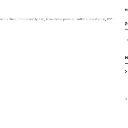
ห
,
,
,
,
properties
Concrete/Fly ash
limestone powder
sulfate resistance
ความ
ส
S
e
a
r
ห
c
h
f
o
r
: