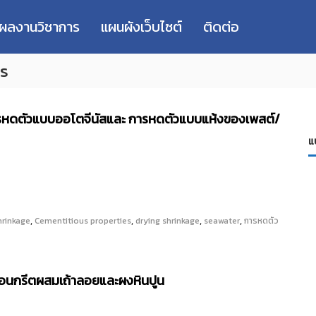
่ผลงานวิชาการ
แผนผังเว็บไซต์
ติดต่อ
s
ารหดตัวแบบออโตจีนัสและ การหดตัวแบบแห้งของเพสต์/
แ
,
,
,
,
rinkage
Cementitious properties
drying shrinkage
seawater
การหดตัว
คอนกรีตผสมเถ้าลอยและผงหินปูน