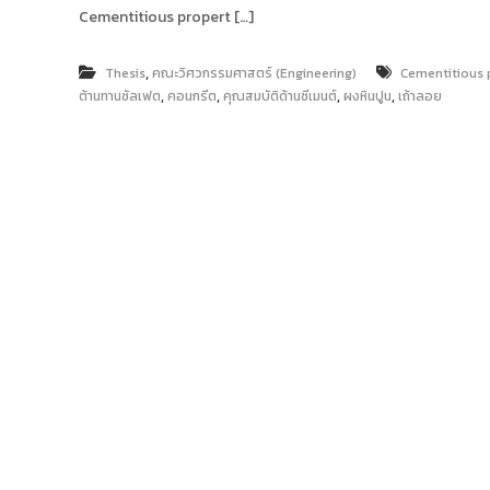
ง
t
Cementitious propert […]
ค
o
ล
r
ธั
,
Thesis
คณะวิศวกรรมศาสตร์ (Engineering)
Cementitious 
y
ญ
,
,
,
,
ต้านทานซัลเฟต
คอนกรีต
คุณสมบัติด้านซีเมนต์
ผงหินปูน
เถ้าลอย
บุ
:
รี
ค
ลั
ง
ข้
อ
มู
ล
ง
า
น
วิ
จั
ย