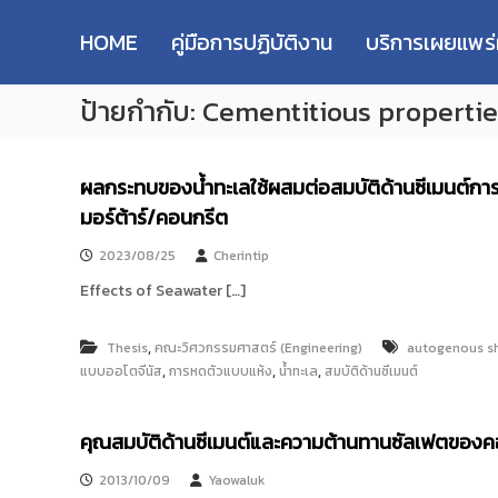
R
S
ม
M
k
ห
HOME
คู่มือการปฏิบัติงาน
บริการเผยแพร
i
า
U
p
วิ
T
ป้ายกำกับ:
Cementitious propertie
t
ท
T
o
ย
R
c
า
e
o
ลั
ผลกระทบของน้ำทะเลใช้ผสมต่อสมบัติด้านซีเมนต์ก
s
n
ย
มอร์ต้าร์/คอนกรีต
e
t
เ
e
ท
a
2023/08/25
Cherintip
n
ค
r
t
Effects of Seawater […]
โ
c
น
h
โ
,
Thesis
คณะวิศวกรรมศาสตร์ (Engineering)
autogenous sh
R
ล
,
,
,
แบบออโตจีนัส
การหดตัวแบบแห้ง
น้ำทะเล
สมบัติด้านซีเมนต์
e
ยี
p
ร
า
o
คุณสมบัติด้านซีเมนต์และความต้านทานซัลเฟตของ
ช
s
ม
2013/10/09
Yaowaluk
i