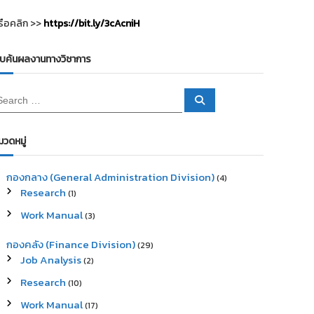
รือคลิก >>
https://bit.ly/3cAcniH
ืบค้นผลงานทางวิชาการ
S
e
a
r
c
มวดหมู่
h
กองกลาง (General Administration Division)
(4)
Research
(1)
Work Manual
(3)
กองคลัง (Finance Division)
(29)
Job Analysis
(2)
Research
(10)
Work Manual
(17)