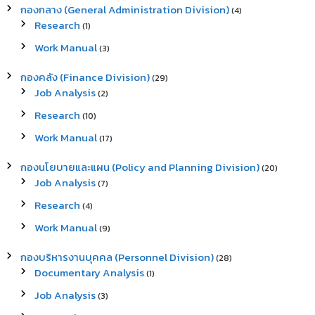
h
กองกลาง (General Administration Division)
(4)
f
Research
(1)
o
r
Work Manual
(3)
:
กองคลัง (Finance Division)
(29)
Job Analysis
(2)
Research
(10)
Work Manual
(17)
กองนโยบายและแผน (Policy and Planning Division)
(20)
Job Analysis
(7)
Research
(4)
Work Manual
(9)
กองบริหารงานบุคคล (Personnel Division)
(28)
Documentary Analysis
(1)
Job Analysis
(3)