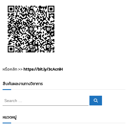
หรือคลิก >>
https://bit.ly/3cAcniH
สืบค้นผลงานทางวิชาการ
S
S
e
e
a
a
r
c
r
หมวดหมู่
h
c