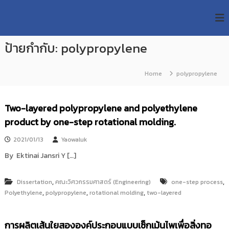
S
R
k
ม
ห
i
M
า
p
U
วิ
ป้ายกำกับ:
polypropylene
t
T
ท
o
ย
T
c
า
Home
polypropylene
R
o
ลั
e
ย
n
เ
s
t
Two-layered polypropylene and polyethylene
ท
e
e
ค
product by one-step rotational molding.
n
a
โ
t
น
r
2021/01/13
Yaowaluk
โ
c
ล
By Ektinai Jansri Y […]
h
ยี
ร
R
า
,
,
Dissertation
คณะวิศวกรรมศาสตร์ (Engineering)
one-step process
e
ช
,
,
,
Polyethylene
polypropylene
rotational molding
two-layered
p
ม
ง
o
ค
s
การผลิตเส้นใยสององค์ประกอบแบบเซ็กเม้นไพเพื่อสิ่งทอ
ล