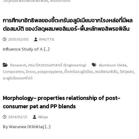
,
วัสดุคอมโพสิตพอลิโพรพิลีน
สมบัติทางกล
การศึกษาอิทธิพลของขี้ตะกรันอลูมิเนียมจากโรงหล่อที่มีผล
ต่อสมบัติ ของวัสดุผสมพอลิเมอร์-พื้นหลักพอลิพรอพิลีน
2015/02/05
RMUTT6
Influence Study of A […]
,
,
Research
คณะวิศวกรรมศาสตร์ (Engineering)
Aluminum Oxide
,
,
,
,
,
,
Composites
Dross
polypropylene
ขี้ตะกรันอะลูมิเนียม
พอลิพรอพิลีน
วัสดุผสม
อะลูมิเนียมออกไซด์
Morphology- properties relationship of post-
consumer pet and PP blends
2014/02/21
Wiriya
By Warunee (Klinklaj […]