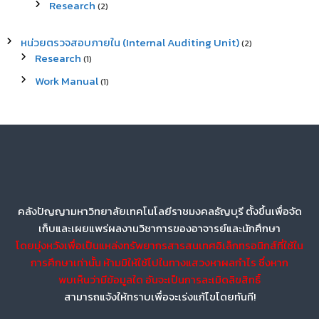
Research
(2)
หน่วยตรวจสอบภายใน (Internal Auditing Unit)
(2)
Research
(1)
Work Manual
(1)
คลังปัญญามหาวิทยาลัยเทคโนโลยีราชมงคลธัญบุรี ตั้งขึ้นเพื่อจัด
เก็บและเผยแพร่ผลงานวิชาการของอาจารย์และนักศึกษา
โดยมุ่งหวังเพื่อเป็นแหล่งทรัพยากรสารสนเทศอิเล็กทรอนิกส์ที่ใช้ใน
การศึกษาเท่านั้น ห้ามมิให้ใช้ไปในทางแสวงหาผลกำไร ซึ่งหาก
พบเห็นว่ามีข้อมูลใด อันจะเป็นการละเมิดลิขสิทธิ์
สามารถแจ้งให้ทราบเพื่อจะเร่งแก้ไขโดยทันที!