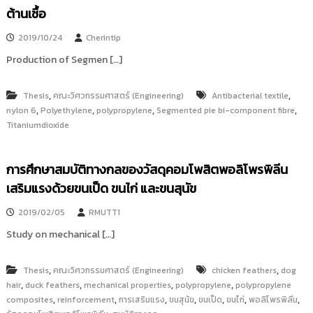
i
ธั
ต้านเชื้อ
ญ
t
บุ
2019/10/24
Cherintip
o
รี
r
Production of Segmen […]
y
:
,
,
Thesis
คณะวิศวกรรมศาสตร์ (Engineering)
Antibacterial textile
ค
,
,
,
,
nylon 6
Polyethylene
polypropylene
Segmented pie bi-component fibre
Titaniumdioxide
ลั
ง
ข้
การศึกษาสมบัติทางกลของวัสดุคอมโพสิตพอลิโพรพิลีน
อ
เสริมแรงด้วยขนเป็ด ขนไก่ และขนสุนัข
มู
ล
2019/02/05
RMUTT1
ง
Study on mechanical […]
า
น
,
,
Thesis
คณะวิศวกรรมศาสตร์ (Engineering)
chicken feathers
dog
วิ
,
,
,
,
hair
duck feathers
mechanical properties
polypropylene
polypropylene
จั
,
,
,
,
,
,
,
composites
reinforcement
การเสริมแรง
ขนสุนัข
ขนเป็ด
ขนไก่
พอลิโพรพิลีน
ย