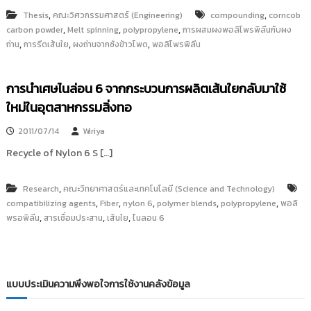
,
,
Thesis
คณะวิศวกรรมศาสตร์ (Engineering)
compounding
corncob
,
,
,
carbon powder
Melt spinning
polypropylene
การผสมผงพอลิโพรพิลีนกับผง
,
,
,
ถ่าน
การรีดเส้นใย
ผงถ่านจากซังข้าวโพด
พอลิโพรพิลีน
การนำเศษไนล่อน 6 จากกระบวนการผลิตเส้นใยกลับมาใช้
ใหม่ในอุตสาหกรรมสิ่งทอ
2011/07/14
Wiriya
Recycle of Nylon 6 S […]
,
Research
คณะวิทยาศาสตร์และเทคโนโลยี (Science and Technology)
,
,
,
,
,
compatibilizing agents
Fiber
nylon 6
polymer blends
polypropylene
พอลิ
,
,
,
พรอพิลีน
สารเชื่อมประสาน
เส้นใย
ไนลอน 6
แบบประเมินความพึงพอใจการใช้งานคลังข้อมูล