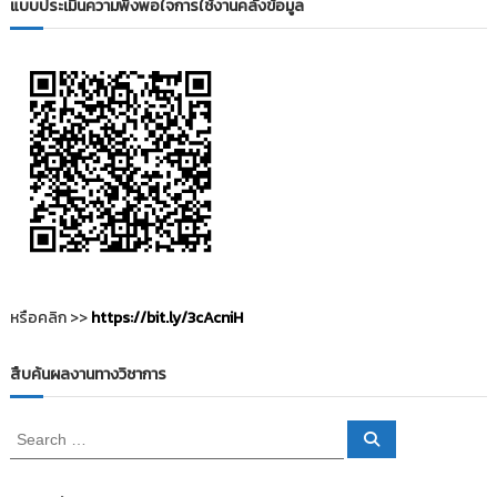
แบบประเมินความพึงพอใจการใช้งานคลังข้อมูล
หรือคลิก >>
https://bit.ly/3cAcniH
สืบค้นผลงานทางวิชาการ
S
S
e
e
a
a
r
c