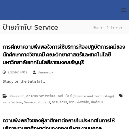
S
R
k
ม
ห
i
M
า
p
U
วิ
ป้ายกำกับ:
Service
t
Home
Service
T
ท
o
ย
T
c
า
R
o
ลั
การศึกษาความพึงพอใจการใช้บริการห้องปฏิบัติการเคมีของ
e
ย
n
นักศึกษาภาควิชาเคมี คณะวิทยาศาสตร์และเทคโนโลยี
เ
s
t
ท
มหาวิทยาลัยเทคโนโลยีราชมงคลธัญบุรี
e
e
ค
n
a
โ
2024/04/09
thanyaluk
t
น
r
Study on the Satisfa […]
โ
c
ล
h
ยี
,
Research
คณะวิทยาศาสตร์และเทคโนโลยี (Science and Technology)
ร
R
า
,
,
,
,
,
satisfaction
Service
student
การบริการ
ความพึงพอใจ
นักศึกษา
e
ช
p
ม
ง
o
ความพึงพอใจของผู้ลาศึกษาต่อภายในประเทศในการให้
ค
s
บริการงานลาศึกษาต่อของกองบริหารงานบุคคล
ล