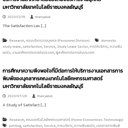
i
ธั
มหาวิทยาลัยเทคโนโลยีราชมงคลธัญบุรี
ญ
t
บุ
o
2023/12/19
thanyaluk
รี
r
The Satisfaction Lev […]
y
:
,
Research
กองบริหารงานบุคคล (Personnel Division)
domestic
ค
,
,
,
,
,
study leave
satisfaction
Service
Study Leave Sector
การให้บริการ
ความพึง
ลั
,
,
พอใจ
งานลาศึกษาต่อภายในประเทศ
ผู้ลาศึกษาต่อภายในประเทศ
ง
ข้
การศึกษาความพึงพอใจที่มีต่อการให้บริการงานเอกสารการ
อ
พิมพ์ของบุคลากรคณะเทคโนโลยีคหกรรมศาสตร์
มู
มหาวิทยาลัยเทคโนโลยีราชมงคลธัญบุรี
ล
ง
2023/07/20
thanyaluk
า
A Study of Satisfact […]
น
วิ
,
จั
Research
คณะเทคโนโลยีคหกรรมศาสตร์ (Home Economices Technology)
,
,
,
,
,
printing
satisfaction
Service
การบริการ
ความพึงพอใจ
เอกสารการพิมพ์
ย