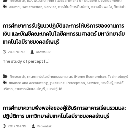
,
Research
กองพัฒนานักศึกษา (Department of Student Development)
,
,
,
,
,
alumni
satisfaction
Service
การให้บริการศิษย์เก่า
ความพึงพอใจ
ศิษย์เก่า
การศึกษาการรับรู้แนวปฏิบัติและการให้บริการของงานการ
เงิน และบัญชีคณะเทคโนโลยีคหกรรมศาสตร์ มหาวิทยาลัย
เทคโนโลยีราชมงคลธัญบุรี
2021/01/12
Yaowaluk
The study of percept […]
,
Research
คณะเทคโนโลยีคหกรรมศาสตร์ (Home Economices Technology)
,
,
,
,
,
finance and accounting
guideline
Perception
Service
การรับรู้
การให้
,
,
บริการ
งานการเงินและบัญชี
แนวปฏิบัติ
การศึกษาความพึงพอใจของผู้ใช้บริการอาคารเรียนรวมและ
ปฏิบัติการ มหาวิทยาลัยเทคโนโลยีราชมงคลธัญบุรี
2017/04/19
Yaowaluk