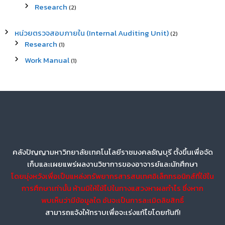
Research
(2)
หน่วยตรวจสอบภายใน (Internal Auditing Unit)
(2)
Research
(1)
Work Manual
(1)
คลังปัญญามหาวิทยาลัยเทคโนโลยีราชมงคลธัญบุรี ตั้งขึ้นเพื่อจัด
เก็บและเผยแพร่ผลงานวิชาการของอาจารย์และนักศึกษา
โดยมุ่งหวังเพื่อเป็นแหล่งทรัพยากรสารสนเทศอิเล็กทรอนิกส์ที่ใช้ใน
การศึกษาเท่านั้น ห้ามมิให้ใช้ไปในทางแสวงหาผลกำไร ซึ่งหาก
พบเห็นว่ามีข้อมูลใด อันจะเป็นการละเมิดลิขสิทธิ์
สามารถแจ้งให้ทราบเพื่อจะเร่งแก้ไขโดยทันที!