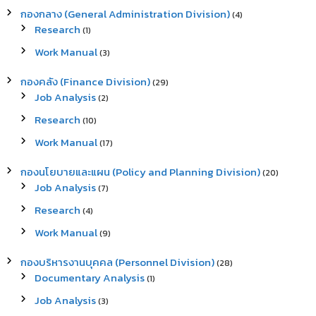
h
กองกลาง (General Administration Division)
(4)
f
Research
(1)
o
r
Work Manual
(3)
:
กองคลัง (Finance Division)
(29)
Job Analysis
(2)
Research
(10)
Work Manual
(17)
กองนโยบายและแผน (Policy and Planning Division)
(20)
Job Analysis
(7)
Research
(4)
Work Manual
(9)
กองบริหารงานบุคคล (Personnel Division)
(28)
Documentary Analysis
(1)
Job Analysis
(3)