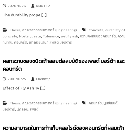
i
ธั
2020/11/26
RMUTT2
ญ
t
บุ
The durability prope […]
o
รี
r
,
,
Thesis
คณะวิศวกรรมศาสตร์ (Engineering)
Concrete
durability of
y
,
,
,
,
,
,
concrete
Mortar
paste
Tolerance
wet fly ash
ความคงทนของคอนกรีต
ความ
:
,
,
,
ทนทาน
คอนกรีต
เถ้าลอยเปียก
เพสต์ มอร์ต้าร์
ค
ลั
ง
ผลกระทบของชนิดเถ้าลอยต่อสมบัติของเพสต์ มอร์ต้า และ
ข้
คอนกรีต
อ
2018/10/25
Cherintip
มู
ล
Effect of Fly Ash Ty […]
ง
า
,
,
,
Thesis
คณะวิศวกรรมศาสตร์ (Engineering)
คอนกรีต
ปูนซีเมนต์
น
,
,
มอร์ต้าร์
เถ้าลอย
เพสต์
วิ
จั
ความสามารถในการกักเก็บคลอไรด์ของคอนกรีตที่ผสมเถ้า
ย