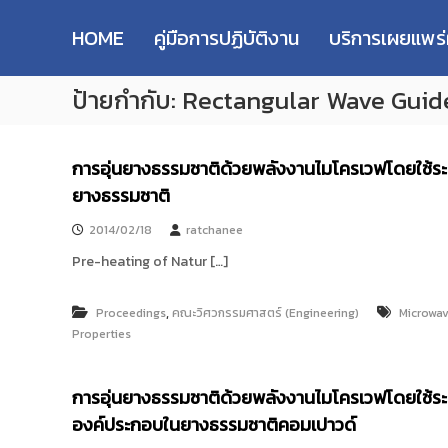
R
S
ม
M
k
ห
HOME
คู่มือการปฏิบัติงาน
บริการเผยแพร
i
า
U
p
วิ
T
ป้ายกำกับ:
Rectangular Wave Guid
t
ท
T
o
ย
R
c
า
e
o
ลั
การอุ่นยางธรรมชาติด้วยพลังงานไมโครเวฟโดยใช้ระบบ
s
n
ย
ยางธรรมชาติ
e
t
เ
e
ท
a
2014/02/18
ratchanee
n
ค
r
t
Pre-heating of Natur […]
โ
c
น
h
โ
,
Proceedings
คณะวิศวกรรมศาสตร์ (Engineering)
Microwav
R
ล
Properties
e
ยี
p
ร
า
o
การอุ่นยางธรรมชาติด้วยพลังงานไมโครเวฟโดยใช้ระบ
ช
s
องค์ประกอบในยางธรรมชาติคอมเปาวด์
ม
i