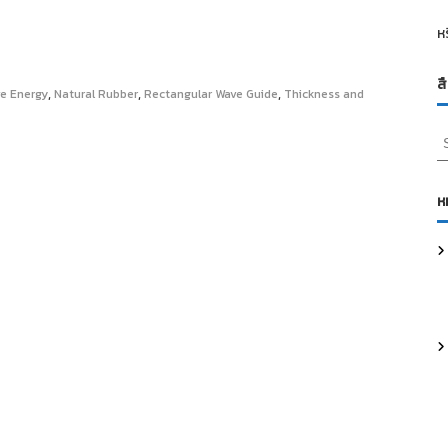
ห
ส
,
,
,
e Energy
Natural Rubber
Rectangular Wave Guide
Thickness and
S
e
a
r
ห
c
h
f
o
r
: