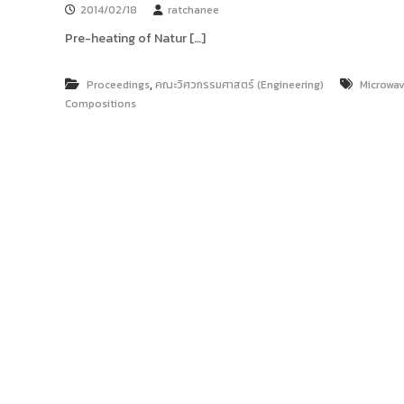
ง
2014/02/18
ratchanee
t
ค
o
Pre-heating of Natur […]
ล
r
ธั
y
ญ
,
Proceedings
คณะวิศวกรรมศาสตร์ (Engineering)
Microwav
บุ
:
Compositions
รี
ค
ลั
ง
ข้
อ
มู
ล
ง
า
น
วิ
จั
ย