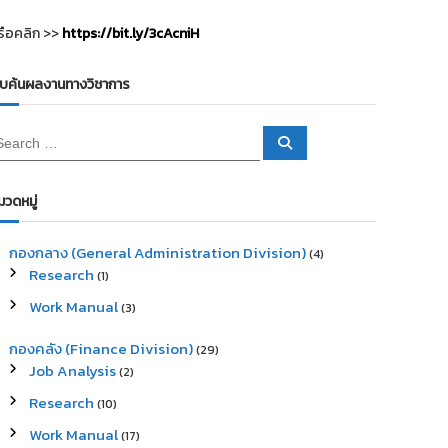
รือคลิก >>
https://bit.ly/3cAcniH
ืบค้นผลงานทางวิชาการ
S
e
a
r
c
มวดหมู่
h
กองกลาง (General Administration Division)
(4)
Research
(1)
Work Manual
(3)
กองคลัง (Finance Division)
(29)
Job Analysis
(2)
Research
(10)
Work Manual
(17)