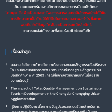
คลังปัญญามหาวิทยาลัยเทคโนโลยีราชมงคลธัญบุรี ตั้งขึ้นเพื่อจัด
เก็บและเผยแพร่ผลงานวิชาการของอาจารย์และนักศึกษา
โดยมุ่งหวังเพื่อเป็นแหล่งทรัพยากรสารสนเทศอิเล็กทรอนิกส์ที่ใช้ใน
การศึกษาเท่านั้น ห้ามมิให้ใช้ไปในทางแสวงหาผลกำไร ซึ่งหาก
พบเห็นว่ามีข้อมูลใด อันจะเป็นการละเมิดลิขสิทธิ์
สามารถแจ้งให้ทราบเพื่อจะเร่งแก้ไขโดยทันที!
เรื่องล่าสุด
ผลงานเชิงวิเคราะห์ การวิเคราะห์ช่องว่างของหลักสูตรระดับปริญญา
โท และข้อเสนอแนวทางพัฒนาตามเกณฑ์มาตรฐานหลักสูตรระดับ
บัณฑิตศึกษา พ.ศ. 2565 : กรณีศึกษามหาวิทยาลัยเทคโนโลยีราช
มงคลธัญบุรี
The Impact of Total Quality Management on Sustainable
Tourism Development in the Chengdu-Chongqing Urban
Agglomeration
คู่มือการปฏิบัติงาน เรื่อง การจัดรูปแบบวงดนตรีไทยสำหรับการ
บรรเลงและประกอบการแสดงภาควิชานาฏดุริยางคศิลป์ คณะ