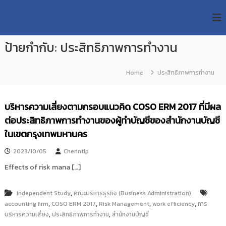
S
R
k
ม
ห
i
M
า
p
U
วิ
ป้ายกำกับ:
ประสิทธิภาพการทำงาน
t
T
ท
o
ย
T
c
า
Home
ประสิทธิภาพการทำงาน
R
o
ลั
e
ย
n
เ
s
t
บริหารความเสี่ยงตามกรอบแนวคิด COSO ERM 2017 ที่มีผล
ท
e
e
ค
ต่อประสิทธิภาพการทำงานของผู้ทำบัญชีของสำนักงานบัญชี
n
a
โ
t
ในเขตกรุงเทพมหานคร
น
r
โ
c
ล
2023/10/05
Cherintip
h
ยี
Effects of risk mana […]
ร
R
า
e
ช
,
Independent Study
คณะบริหารธุรกิจ (Business Administration)
p
ม
,
,
,
,
accounting firm
COSO ERM 2017
Risk Management
work efficiency
การ
ง
o
,
,
บริหารความเสี่ยง
ค
ประสิทธิภาพการทำงาน
สำนักงานบัญชี
s
ล