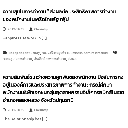
i
ธั
ญ
t
ความสุขในการทำงานที่ส่งผลต่อประสิทธิภาพการทำงาน
บุ
o
ของพนักงานในเครือไทยรัฐ กรุ๊ป
รี
r
2019/11/25
Cherintip
y
:
Happiness at Work In […]
ค
ลั
,
Independent Study
คณะบริหารธุรกิจ (Business Administration)
ง
,
,
ความสุขในการทำงาน
ประสิทธิภาพการทำงาน
ส่งผล
ข้
อ
ความสัมพันธ์ระหว่างความผูกพันของพนักงาน ปัจจัยการคง
มู
อยู่ในองค์การและประสิทธิภาพการทำงาน : กรณีศึกษา
ล
พนักงานบริษัทเอกชนกลุ่มอุตสาหกรรมอิเล็กทรอนิกส์ในเขต
ง
อำเภอคลองหลวง จังหวัดปทุมธานี
า
น
2019/11/25
Cherintip
วิ
The Relationahip bet […]
จั
ย