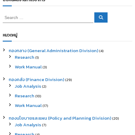
S
S
e
e
a
a
r
c
r
หมวดหมู่
h
c
h
กองกลาง (General Administration Division)
(4)
f
Research
(1)
o
r
Work Manual
(3)
:
กองคลัง (Finance Division)
(29)
Job Analysis
(2)
Research
(10)
Work Manual
(17)
กองนโยบายและแผน (Policy and Planning Division)
(20)
Job Analysis
(7)
Research
(4)