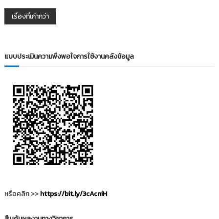
แ
เรื่องที่เก่ากว่า
น
แบบประเมินความพึงพอใจการใช้งานคลังข้อมูล
ะ
แ
น
ว
เ
รื่
อ
หรือคลิก >>
https://bit.ly/3cAcniH
ง
สืบค้นผลงานทางวิชาการ